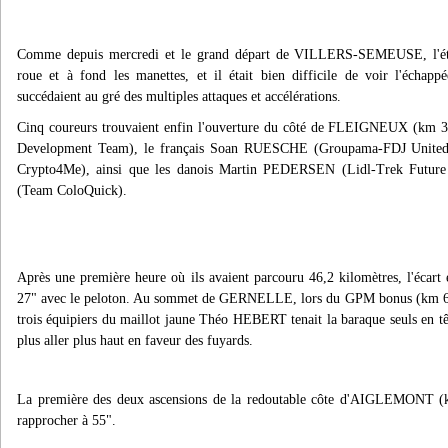
Comme depuis mercredi et le grand départ de VILLERS-SEMEUSE, l'ét
roue et à fond les manettes, et il était bien difficile de voir l'échapp
succédaient au gré des multiples attaques et accélérations.
Cinq coureurs trouvaient enfin l'ouverture du côté de FLEIGNEUX (km 
Development Team), le français Soan RUESCHE (Groupama-FDJ United)
Crypto4Me), ainsi que les danois Martin PEDERSEN (Lidl-Trek Futu
(Team ColoQuick).
Après une première heure où ils avaient parcouru 46,2 kilomètres, l'écart 
27" avec le peloton. Au sommet de GERNELLE, lors du GPM bonus (km 66,8
trois équipiers du maillot jaune Théo HEBERT tenait la baraque seuls en tê
plus aller plus haut en faveur des fuyards.
La première des deux ascensions de la redoutable côte d'AIGLEMONT (km
rapprocher à 55".