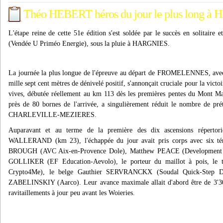
Théo HEBERT héros du jour le plus long 
L'étape reine de cette 51e édition s'est soldée par le succès en solitai
(Vendée U Priméo Energie), sous la pluie à HARGNIES.
La journée la plus longue de l'épreuve au départ de FROMELENNES, avec p
mille sept cent mètres de dénivelé positif, s'annonçait cruciale pour la victoi
vives, débutée réellement au km 113 dès les premières pentes du Mont M
près de 80 bornes de l'arrivée, a singulièrement réduit le nombre de pr
CHARLEVILLE-MEZIERES.
Auparavant et au terme de la première des dix ascensions réperto
WALLERAND (km 23), l'échappée du jour avait pris corps avec six témér
BROUGH (AVC Aix-en-Provence Dole), Matthew PEACE (Development T
GOLLIKER (EF Education-Aevolo), le porteur du maillot à pois, l
Crypto4Me), le belge Gauthier SERVRANCKX (Soudal Quick-Step D
ZABELINSKIY (Aarco). Leur avance maximale allait d'abord être de 3'30
ravitaillements à jour peu avant les Woieries.