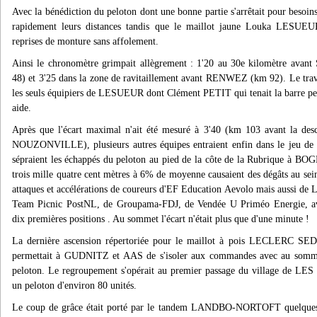
Avec la bénédiction du peloton dont une bonne partie s'arrêtait pour besoins 
rapidement leurs distances tandis que le maillot jaune Louka LESU
reprises de monture sans affolement.
Ainsi le chronomètre grimpait allègrement : 1'20 au 30e kilomètre av
48) et 3'25 dans la zone de ravitaillement avant RENWEZ (km 92). Le trava
les seuls équipiers de LESUEUR dont Clément PETIT qui tenait la barre pe
aide.
Après que l'écart maximal n'ait été mesuré à 3'40 (km 103 avant la
NOUZONVILLE), plusieurs autres équipes entraient enfin dans le jeu de l
sépraient les échappés du peloton au pied de la côte de la Rubrique à
trois mille quatre cent mètres à 6% de moyenne causaient des dégâts au sei
attaques et accélérations de coureurs d'EF Education Aevolo mais aussi d
Team Picnic PostNL, de Groupama-FDJ, de Vendée U Priméo Energie, 
dix premières positions . Au sommet l'écart n'était plus que d'une minute !
La dernière ascension répertoriée pour le maillot à pois LECLERC 
permettait à GUDNITZ et AAS de s'isoler aux commandes avec au somme
peloton. Le regroupement s'opérait au premier passage du village de L
un peloton d'environ 80 unités.
Le coup de grâce était porté par le tandem LANDBO-NORTOFT quelques 