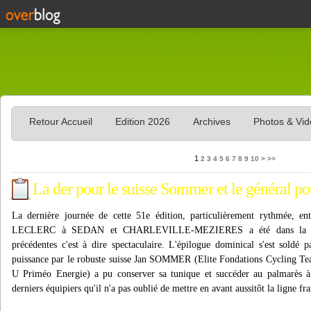
Retour Accueil
Edition 2026
Archives
Photos & Vi
20
30
40
50
60
70
80
90
100
1
2
3
4
5
6
7
8
9
10
>
>>
La der pour le suisse Sommer et le général p
La dernière journée de cette 51e édition, particulièrement rythmée, ent
LECLERC à SEDAN et CHARLEVILLE-MEZIERES a été dans la mêm
précédentes c'est à dire spectaculaire. L'épilogue dominical s'est soldé 
puissance par le robuste suisse Jan SOMMER (Elite Fondations Cycling 
U Priméo Energie) a pu conserver sa tunique et succéder au palmarès
derniers équipiers qu'il n'a pas oublié de mettre en avant aussitôt la ligne fr