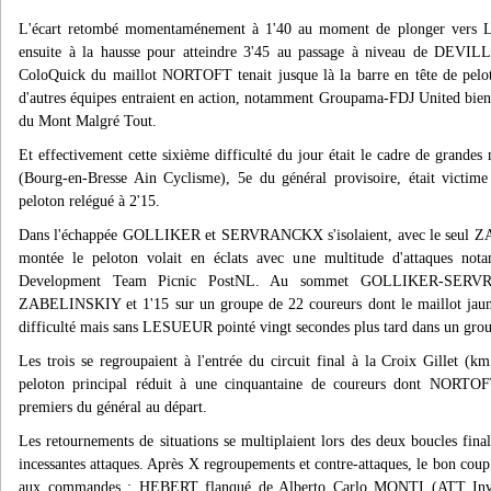
L'écart retombé momentaménement à 1'40 au moment de plonger vers Le
ensuite à la hausse pour atteindre 3'45 au passage à niveau de DEVI
ColoQuick du maillot NORTOFT tenait jusque là la barre en tête de pelo
d'autres équipes entraient en action, notamment Groupama-FDJ United bien 
du Mont Malgré Tout.
Et effectivement cette sixième difficulté du jour était le cadre de gran
(Bourg-en-Bresse Ain Cyclisme), 5e du général provisoire, était victime
peloton relégué à 2'15.
Dans l'échappée GOLLIKER et SERVRANCKX s'isolaient, avec le seul Z
montée le peloton volait en éclats avec une multitude d'attaques n
Development Team Picnic PostNL. Au sommet GOLLIKER-SERVRA
ZABELINSKIY et 1'15 sur un groupe de 22 coureurs dont le maillot ja
difficulté mais sans LESUEUR pointé vingt secondes plus tard dans un gro
Les trois se regroupaient à l'entrée du circuit final à la Croix Gillet (k
peloton principal réduit à une cinquantaine de coureurs dont NOR
premiers du général au départ.
Les retournements de situations se multiplaient lors des deux boucles final
incessantes attaques. Après X regroupements et contre-attaques, le bon co
aux commandes : HEBERT flanqué de Alberto Carlo MONTI (ATT Inve