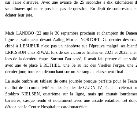
sur l'aire d'arrivée. Avec une avance de 25 secondes à dix kilomètres d
scandinaves qui ne se posaient pas de question. En dépit de soubresauts en 
éclater leur joie.
Mads LANDBO (22 ans le 30 septembre prochain et champion du Danem
ligne en vainqueur devant Aaling Morten NORTOFT. Ce dernier désormais
chipé à LESUEUR n'est pas un néophyte sur l'épreuve malgré ses bientôt
ERICSSON chez RIWAL lors de ses victoires finales en 2021 et 2022, même
lors de la dernière étape. Surtout l'an passé, il avait fait preuve d'une soli
avec une 4e place à RETHEL, une 3e au lac des Vieilles Forges, 
dernier jour, tout cela débouchant sur un 5e rang au classement final.
La seule ombre au tableau de cette journée presque parfaite pour le Tea
maillot de la combativité sur les épaules de GUDNITZ, était la célébration
Stokbro NIELSEN, quatrième sur la ligne, mais qui chutait lourdement
barrières, casque fendu et notamment avec une arcade entaillée....et do
détour par le Centre Hospitalier carolomacérien.