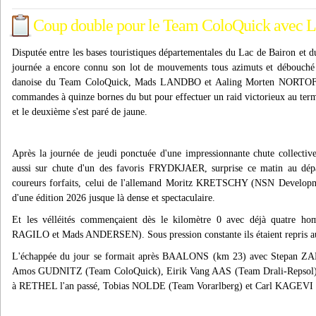
Coup double pour le Team ColoQuick av
Disputée entre les bases touristiques départementales du Lac de Bairon et d
journée a encore connu son lot de mouvements tous azimuts et débouché s
danoise du Team ColoQuick, Mads LANDBO et Aaling Morten NORTOFT. 
commandes à quinze bornes du but pour effectuer un raid victorieux au terme
et le deuxième s'est paré de jaune.
Après la journée de jeudi ponctuée d'une impressionnante chute collective
aussi sur chute d'un des favoris FRYDKJAER, surprise ce matin au dé
coureurs forfaits, celui de l'allemand Moritz KRETSCHY (NSN Developme
d'une édition 2026 jusque là dense et spectaculaire.
Et les vélléités commençaient dès le kilomètre 0 avec déjà quatre
RAGILO et Mads ANDERSEN). Sous pression constante ils étaient repris
L'échappée du jour se formait après BAALONS (km 23) avec Stepan Z
Amos GUDNITZ (Team ColoQuick), Eirik Vang AAS (Team Drali-Repsol) q
à RETHEL l'an passé, Tobias NOLDE (Team Vorarlberg) et Carl KAGEVI 