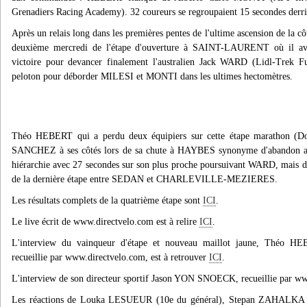
Grenadiers Racing Academy). 32 coureurs se regroupaient 15 secondes derri
Après un relais long dans les premières pentes de l'ultime ascension de
deuxième mercredi de l'étape d'ouverture à SAINT-LAURENT où il avait
victoire pour devancer finalement l'australien Jack WARD (Lidl-Trek F
peloton pour déborder MILESI et MONTI dans les ultimes hectomètres.
Théo HEBERT qui a perdu deux équipiers sur cette étape marathon (
SANCHEZ à ses côtés lors de sa chute à HAYBES synonyme d'abandon au k
hiérarchie avec 27 secondes sur son plus proche poursuivant WARD, mais doit
de la dernière étape entre SEDAN et CHARLEVILLE-MEZIERES.
Les résultats complets de la quatrième étape sont
ICI
.
Le live écrit de www.directvelo.com est à relire
ICI
.
L'interview du vainqueur d'étape et nouveau maillot jaune, Théo H
recueillie par www.directvelo.com, est à retrouver
ICI
.
L'interview de son directeur sportif Jason YON SNOECK, recueillie par www
Les réactions de Louka LESUEUR (10e du général), Stepan ZAHALKA (a