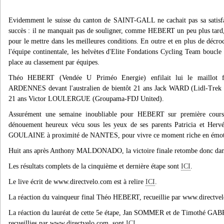
Evidemment le suisse du canton de SAINT-GALL ne cachait pas sa satisfac
succès : il ne manquait pas de souligner, comme HEBERT un peu plus tard, l
pour le mettre dans les meilleures conditions. En outre et en plus de décro
l'équipe continentale, les helvètes d'Elite Fondations Cycling Team boucle
place au classement par équipes.
Théo HEBERT (Vendée U Priméo Energie) enfilait lui le maillot f
ARDENNES devant l'australien de bientôt 21 ans Jack WARD (Lidl-Trek Fu
21 ans Victor LOULERGUE (Groupama-FDJ United).
Assurément une semaine inoubliable pour HEBERT sur première course 
dénouement heureux vécu sous les yeux de ses parents Patricia et Her
GOULAINE à proximité de NANTES, pour vivre ce moment riche en émot
Huit ans après Anthony MALDONADO, la victoire finale retombe donc dans l
Les résultats complets de la cinquième et dernière étape sont
ICI
.
Le live écrit de www.directvelo.com est à relire
ICI
.
La réaction du vainqueur final Théo HEBERT, recueillie par www.directve
La réaction du lauréat de cette 5e étape, Jan SOMMER
et de Timothé GABRI
recueillies par www.directvelo.com, sont
ICI
.