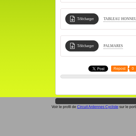
Télécharger
TABLEAU HONNE
Télécharger
PALMARES
Repost
0
Voir le profil de
Circuit Ardennes Cycliste
sur le por