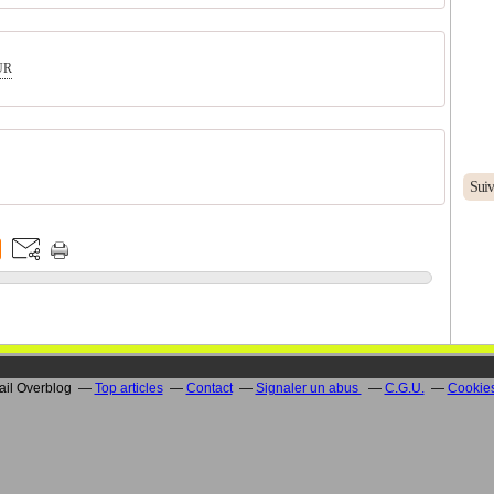
UR
Suiv
tail Overblog
Top articles
Contact
Signaler un abus
C.G.U.
Cookies