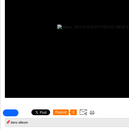
Repost
0
dans
album