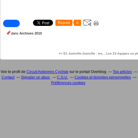
Repost
0
dans
Archives 2010
<< E1 Juniville-Juniville : les...
Les 23 équipes en p
Voir le profil de
Circuit Ardennes Cycliste
sur le portail Overblog
Top articles
Contact
Signaler un abus
C.G.U.
Cookies et données personnelles
Préférences cookies