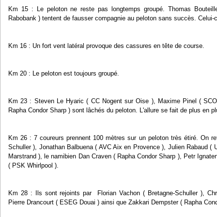
Km 15 : Le peloton ne reste pas longtemps groupé. Thomas Bouteille
Rabobank ) tentent de fausser compagnie au peloton sans succès. Celui-ci 
Km 16 : Un fort vent latéral provoque des cassures en tête de course.
Km 20 : Le peloton est toujours groupé.
Km 23 : Steven Le Hyaric ( CC Nogent sur Oise ), Maxime Pinel ( SCO 
Rapha Condor Sharp ) sont lâchés du peloton. L'allure se fait de plus en plu
Km 26 : 7 coureurs prennent 100 mètres sur un peloton très étiré. On r
Schuller ), Jonathan Balbuena ( AVC Aix en Provence ), Julien Rabaud 
Marstrand ), le namibien Dan Craven ( Rapha Condor Sharp ), Petr Ignaten
( PSK Whirlpool ).
Km 28 : Ils sont rejoints par Florian Vachon ( Bretagne-Schuller ), Chr
Pierre Drancourt ( ESEG Douai ) ainsi que Zakkari Dempster ( Rapha Cond