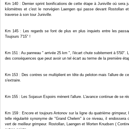
Km 140 : Dernier sprint bonifications de cette étape à Juniville où sera 
kilomètres et c'est le norvégien Laengen qui passe devant Rostollan et 
traverse à son tour Juniville.
Km 145 : Les regards se font de plus en plus inquiets entre les passag
Toujours 7'15" !
Km 151 : Au panneau " arrivée 25 km ", l'écart chute subitement à 5'50".
des conséquences que peut avoir un tel écart au terme de la première éta
Km 153 : Des contres se multiplient en tête du peloton mais l'allure de ce 
s'extraire.
Km 155 : Les Sojasun Espoirs mènent l'allure. L'avance continue de se rédu
Km 159 : Encore et toujours Antonov sur la ligne du quatrième grimpeur, 
telle régularité synonyme de "Grand Chelem" à ce niveau, il endossera ce
vert de meilleur grimpeur. Rostollan, Laengen et Morten Knudsen ( Contin