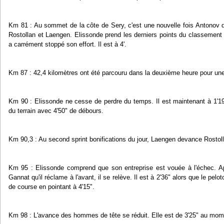
Km 81 : Au sommet de la côte de Sery, c'est une nouvelle fois Antonov qu
Rostollan et Laengen. Elissonde prend les derniers points du classement 
a carrément stoppé son effort. Il est à 4'.
Km 87 : 42,4 kilomètres ont été parcouru dans la deuxième heure pour u
Km 90 : Elissonde ne cesse de perdre du temps. Il est maintenant à 1'19"
du terrain avec 4'50" de débours.
Km 90,3 : Au second sprint bonifications du jour, Laengen devance Rostol
Km 95 : Elissonde comprend que son entreprise est vouée à l'échec. 
Gannat qu'il réclame à l'avant, il se relève. Il est à 2'36" alors que le pel
de course en pointant à 4'15".
Km 98 : L'avance des hommes de tête se réduit. Elle est de 3'25" au mome