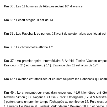
Km 30 : Les 11 hommes de tête possèdent 10" d'avance.
Km 32 : L'écart stagne. Il est de 13".
Km 33 : Les Rabobank se portent à l'avant du peloton alors que l'écart est
Km 36 : Le chronomètre affiche 17".
Km 37 : Au premier sprint intermédiaire à Asfeld, Florian Vachon empoc
Drancourt ( 2" ) et Ignatenko ( 1" ). L'avance des 11 est alors de 17".
Km 43 : L'avance est stabilisée et ce sont toujours les Rabobank qui assur
Km 49 : Le chronométreur vient d'annoncer que 45,6 kilomètres ont été
Mathieu Simon ( CC Nogent sur Oise ), Nicki Ostergaard ( Glud & Marstran
) portent dans un premier temps l'échappée au nombre de 14. Puis c'est 
), Laurens De Vreese et Frederik Verkinderen ( Beveren 2000 ) et Sergej F