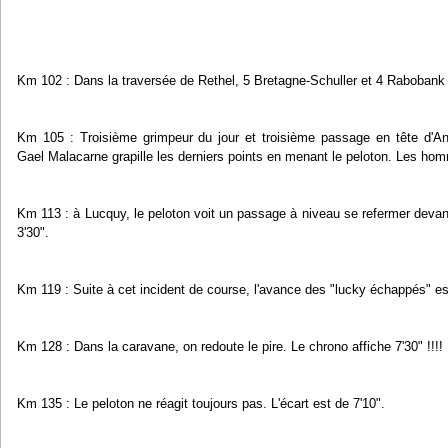
Km 102 : Dans la traversée de Rethel, 5 Bretagne-Schuller et 4 Rabobank
Km 105 : Troisième grimpeur du jour et troisième passage en tête d'An
Gael Malacarne grapille les derniers points en menant le peloton. Les ho
Km 113 : à Lucquy, le peloton voit un passage à niveau se refermer devant 
3'30".
Km 119 : Suite à cet incident de course, l'avance des "lucky échappés" es
Km 128 : Dans la caravane, on redoute le pire. Le chrono affiche 7'30" !!!!
Km 135 : Le peloton ne réagit toujours pas. L'écart est de 7'10".