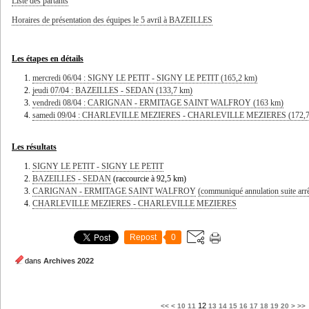
Liste des partants
Horaires de présentation des équipes le 5 avril à BAZEILLES
Les étapes en détails
mercredi 06/04 : SIGNY LE PETIT - SIGNY LE PETIT (165,2 km)
jeudi 07/04 : BAZEILLES - SEDAN (133,7 km)
vendredi 08/04 : CARIGNAN - ERMITAGE SAINT WALFROY (163 km)
samedi 09/04 : CHARLEVILLE MEZIERES - CHARLEVILLE MEZIERES (172,7
Les résultats
SIGNY LE PETIT - SIGNY LE PETIT
BAZEILLES - SEDAN
(raccourcie à 92,5 km)
CARIGNAN - ERMITAGE SAINT WALFROY
(communiqué annulation suite arr
CHARLEVILLE MEZIERES - CHARLEVILLE MEZIERES
Repost
0
dans
Archives 2022
30
40
50
60
70
80
90
100
12
<<
<
10
11
13
14
15
16
17
18
19
20
>
>>