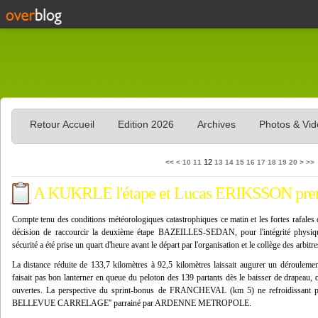
Retour Accueil
Edition 2026
Archives
Photos & Vi
30
40
50
60
70
80
90
100
12
<<
<
10
11
13
14
15
16
17
18
19
20
>
>>
A KUKRLE l'étape et Lucas ERIKSSON pren
Compte tenu des conditions météorologiques catastrophiques ce matin et les fortes rafales
décision de raccourcir la deuxième étape BAZEILLES-SEDAN, pour l'intégrité physiqu
sécurité a été prise un quart d'heure avant le départ par l'organisation et le collège des arbitre
La distance réduite de 133,7 kilomètres à 92,5 kilomètres laissait augurer un déroulemen
faisait pas bon lanterner en queue du peloton des 139 partants dès le baisser de drapeau, 
ouvertes. La perspective du sprint-bonus de FRANCHEVAL (km 5) ne refroidissant pas
BELLEVUE CARRELAGE'' parrainé par ARDENNE METROPOLE.