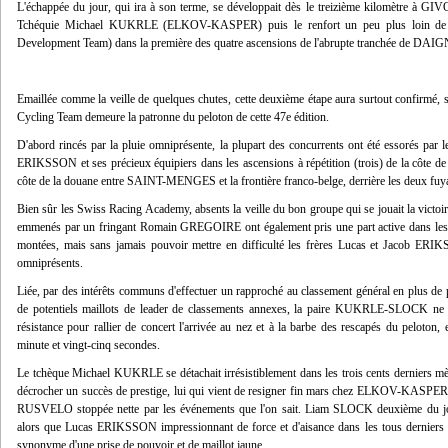
L'échappée du jour, qui ira à son terme, se développait dès le treizième kilomètre à G
Tchéquie Michael KUKRLE (ELKOV-KASPER) puis le renfort un peu plus loin de 
Development Team) dans la première des quatre ascensions de l'abrupte tranchée de DAIG
Emaillée comme la veille de quelques chutes, cette deuxième étape aura surtout confirmé, s
Cycling Team demeure la patronne du peloton de cette 47e édition.
D'abord rincés par la pluie omniprésente, la plupart des concurrents ont été essorés par 
ERIKSSON et ses précieux équipiers dans les ascensions à répétition (trois) de la côte 
côte de la douane entre SAINT-MENGES et la frontière franco-belge, derrière les deux fuy
Bien sûr les Swiss Racing Academy, absents la veille du bon groupe qui se jouait la vi
emmenés par un fringant Romain GREGOIRE ont également pris une part active dans les dé
montées, mais sans jamais pouvoir mettre en difficulté les frères Lucas et Jacob 
omniprésents.
Liée, par des intérêts communs d'effectuer un rapproché au classement général en plus de 
de potentiels maillots de leader de classements annexes, la paire KUKRLE-SLOCK ne mén
résistance pour rallier de concert l'arrivée au nez et à la barbe des rescapés du peloto
minute et vingt-cinq secondes.
Le tchèque Michael KUKRLE se détachait irrésistiblement dans les trois cents derniers mè
décrocher un succès de prestige, lui qui vient de resigner fin mars chez ELKOV-KASP
RUSVELO stoppée nette par les événements que l'on sait. Liam SLOCK deuxième du jou
alors que Lucas ERIKSSON impressionnant de force et d'aisance dans les tous derniers he
synonyme d'une prise de pouvoir et de maillot jaune.