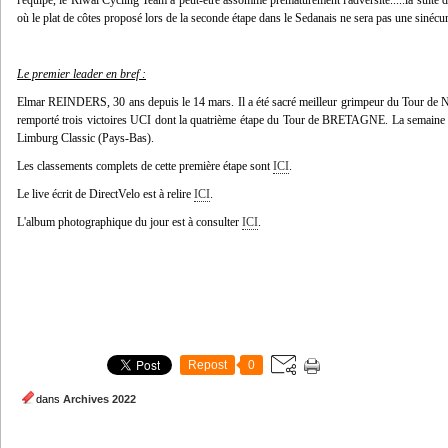
l'équipe, le Riwal Cycling Team a peut-être assommé prématurément l'adversité.....la suite
où le plat de côtes proposé lors de la seconde étape dans le Sedanais ne sera pas une sinécur
Le premier leader en bref :
Elmar REINDERS, 30 ans depuis le 14 mars. Il a été sacré meilleur grimpeur du Tour de N
remporté trois victoires UCI dont la quatrième étape du Tour de BRETAGNE. La semaine dern
Limburg Classic (Pays-Bas).
Les classements complets de cette première étape sont
ICI
.
Le live écrit de DirectVelo est à relire
ICI
.
L'album photographique du jour est à consulter
ICI
.
Repost
0
dans
Archives 2022