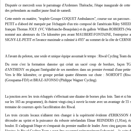
Disputée ce mercredi sous le parrainage d'Ardennes Thiérache, l'étape inaugurale de cette 4
des prétendants au maillot jaune final de samedi.
Cette entrée en matière, ''trophée Groupe COQUET Ambulances'', courue sur un parcours 
PETIT a d'abord été marquée par l'échappée d'un trio composé de l'américain Riley SHE
français Thomas JOLY (VC Villefranche-Beaujolais) et du gallois William ROBERTS (Wale
nommé aux alentours du 15e kilomètre peu avant MAUBERT-FONTAINE, l'entreprise a p
SIGNY-LE-PETIT et l'avance maximale a culminé à 4'05'' au sommet de la côte de CERN
A l'avant du peloton, une seule et unique équipe assumait le tempo : Riwal Cycling Team
Du reste c'est la formation danoise qui créait un sacré coup de bordure, façon 
d'ANTHENY en plaçant l'intégralité de ses membres dans un premier éventail d'une petite t
Vers le 80e kilomètre, ce groupe perdait quatre éléments sur chute : NORTOFT (
(Groupama-FDJ) et BRAZ-AFONSO (Philippe Wagner Cycling).
La jonction avec les trois échappés s'effectuait une dizaine de bornes plus loin. Tant et si 
sur les 165 au programme), ils étaient vingt-cinq à ouvrir la route avec un avantage de 55 
trentaine de coureurs après l'accélération des Riwal.
Les trois circuits locaux n'allaient rien changer à la supériorité évidente d'ERIKSSON 
découdre au sprint et la puissance du robuste néerlandais Elmar REINDERS (1,91m), é
boulot. Il s'adjugeait l'étape et s'emparait du premier maillot de leader. Avec cinq garçons 