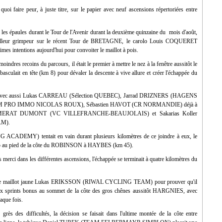
oi faire peur, à juste titre, sur le papier avec neuf ascensions répertoriées entre
r les épaules durant le Tour de l'Avenir durant la deuxième quinzaine du mois d'août,
meilleur grimpeur sur le récent Tour de BRETAGNE, le carolo Louis COQUERET
intentions aujourd'hui pour convoiter le maillot à pois.
indres recoins du parcours, il était le premier à mettre le nez à la fenêtre aussitôt le
lait en tête (km 8) pour dévaler la descente à vive allure et créer l'échappée du
andes avec aussi Lukas CARREAU (Sélection QUEBEC), Jarrad DRIZNERS (HAGENS
PRO IMMO NICOLAS ROUX), Sébastien HAVOT (CR NORMANDIE) déjà à
CHAMERAT DUMONT (VC VILLEFRANCHE-BEAUJOLAIS) et Sakarias Koller
M).
EMY) tentait en vain durant plusieurs kilomètres de ce joindre à eux, le
à 4'15 au pied de la côte du ROBINSON à HAYBES (km 45).
ci dans les différentes ascensions, l'échappée se terminait à quatre kilomètres du
 par le maillot jaune Lukas ERIKSSON (RIWAL CYCLING TEAM) pour prouver qu'il
eux sprints bonus au sommet de la côte des gros chênes aussitôt HARGNIES, avec
aque fois.
rès des difficultés, la décision se faisait dans l'ultime montée de la côte entre