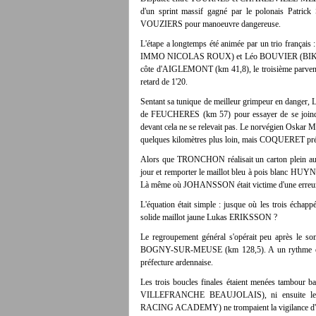
d'un sprint massif gagné par le polonais Patr
VOUZIERS pour manoeuvre dangereuse.
L'étape a longtemps été animée par un trio fr
IMMO NICOLAS ROUX) et Léo BOUVIER (BIKE AID). 
côte d'AIGLEMONT (km 41,8), le troisième parvenai
retard de 1'20.
Sentant sa tunique de meilleur grimpeur en dan
de FEUCHERES (km 57) pour essayer de se joindre 
devant cela ne se relevait pas. Le norvégien 
quelques kilomètres plus loin, mais COQUERET pr
Alors que TRONCHON réalisait un carton plein au so
jour et remporter le maillot bleu à pois blanc H
Là même où JOHANSSON était victime d'une erreur d'
L'équation était simple : jusque où les trois éch
solide maillot jaune Lukas ERIKSSON ?
Le regroupement général s'opérait peu après le som
BOGNY-SUR-MEUSE (km 128,5). A un rythme effréné
préfecture ardennaise.
Les trois boucles finales étaient menées tambo
VILLEFRANCHE BEAUJOLAIS), ni ensuite 
RACING ACADEMY) ne trompaient la vigilance d'une me