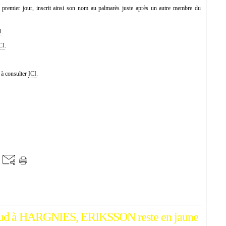
remier jour, inscrit ainsi son nom au palmarès juste après un autre membre du
I
.
CI
.
 à consulter
ICI
.
ud à HARGNIES, ERIKSSON reste en jaune