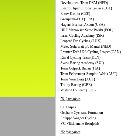
Development Team DSM (NED)
Electro Hiper Europa Caldas (COL)
Elkov Kasper (CZE)
Groupama-FDJ (FRA)
Hagens Berman Axeon (USA)
HRE Mazowsze Serce Polski (POL)
Israel Cycling Academy (ISR)
Leopard Pro Cycling (LUX)
Metec Solarwatt p/b Mantel (NED)
Premier Tech U23 Cycling Project (CAN)
Riwal Cycling Team (DEN)
Swiss Racing Academy (SUI)
Team Colpack Ballan (ITA)
Team Felbermayr Simplon Wels (AUT)
Team Vorarlberg (AUT)
Trinity Racing (GBR)
Voster ATS Team (POL)
N1 françaises
CC Étupes
Occitane Cyclisme Formation
Philippe Wagner Cycling
VC Villefranche Beaujolais
N2 françaises