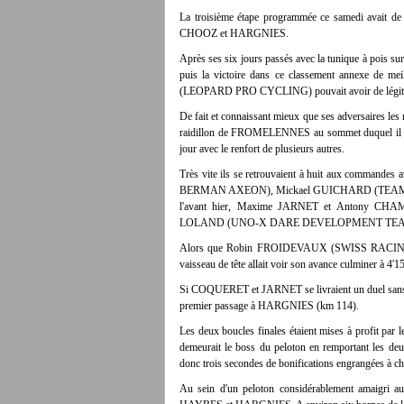
La troisième étape programmée ce samedi avait de qu
CHOOZ et HARGNIES.
Après ses six jours passés avec la tunique à pois su
puis la victoire dans ce classement annexe de 
(LEOPARD PRO CYCLING) pouvait avoir de légitimes 
De fait et connaissant mieux que ses adversaires les mo
raidillon de FROMELENNES au sommet duquel il bascu
jour avec le renfort de plusieurs autres.
Très vite ils se retrouvaient à huit aux comm
BERMAN AXEON), Mickael GUICHARD (TEAM 
l'avant hier, Maxime JARNET et Antony 
LOLAND (UNO-X DARE DEVELOPMENT TEA
Alors que Robin FROIDEVAUX (SWISS RACING ACAD
vaisseau de tête allait voir son avance culminer 
Si COQUERET et JARNET se livraient un duel sans mer
premier passage à HARGNIES (km 114).
Les deux boucles finales étaient mises à profit
demeurait le boss du peloton en remportant les d
donc trois secondes de bonifications engrangées à ch
Au sein d'un peloton considérablement amaigri au g