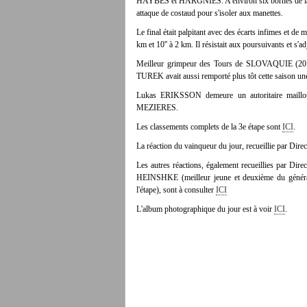
HAYBES et HARGNIES. A environ six bornes de 
attaque de costaud pour s'isoler aux manettes.
Le final était palpitant avec des écarts infimes et de m
km et 10'' à 2 km. Il résistait aux poursuivants et s'a
Meilleur grimpeur des Tours de SLOVAQUIE (2
TUREK avait aussi remporté plus tôt cette saiso
Lukas ERIKSSON demeure un autoritaire maill
MEZIERES.
Les classements complets de la 3e étape sont
ICI
.
La réaction du vainqueur du jour, recueillie par Direc
Les autres réactions, également recueillies par D
HEINSHKE (meilleur jeune et deuxième du génér
l'étape), sont à consulter
ICI
L'album photographique du jour est à voir
ICI
.