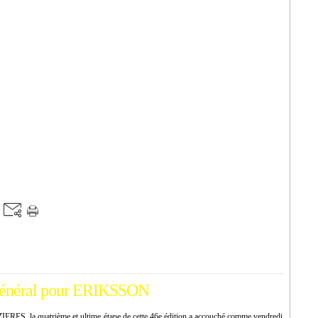
 général pour ERIKSSON
 la quatrième et ultime étape de cette 46e édition a accouché comme vendredi