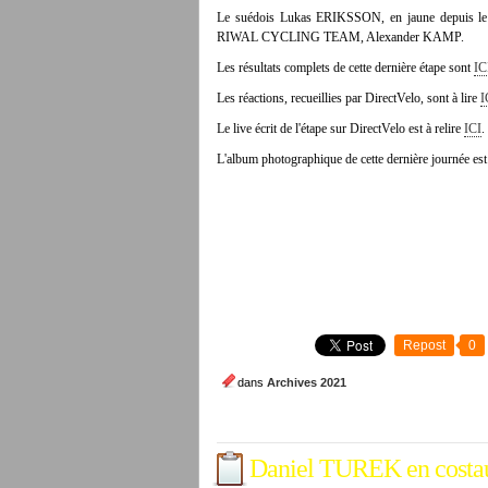
Le suédois Lukas ERIKSSON, en jaune depuis le p
RIWAL CYCLING TEAM, Alexander KAMP.
Les résultats complets de cette dernière étape sont
IC
Les réactions, recueillies par DirectVelo, sont à lire
I
Le live écrit de l'étape sur DirectVelo est à relire
ICI
.
L'album photographique de cette dernière journée est
Repost
0
dans
Archives 2021
Daniel TUREK en costa