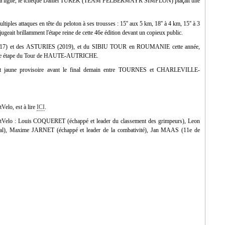
la ligne, le tchèque Daniel TUREK (TEAM FELBERMAYR SIMPLON) plaçait une
ultiples attaques en tête du peloton à ses trousses : 15'' aux 5 km, 18'' à 4 km, 15'' à 3
djugeait brillamment l'étape reine de cette 46e édition devant un copieux public.
017) et des ASTURIES (2019), et du SIBIU TOUR en ROUMANIE cette année,
n une étape du Tour de HAUTE-AUTRICHE.
ot jaune provisoire avant le final demain entre TOURNES et CHARLEVILLE-
tVelo, est à lire
ICI
.
irectVelo : Louis COQUERET (échappé et leader du classement des grimpeurs), Leon
al), Maxime JARNET (échappé et leader de la combativité), Jan MAAS (11e de