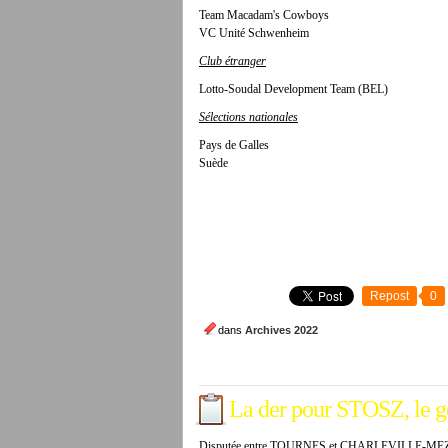
Team Macadam's Cowboys
VC Unité Schwenheim
Club étranger
Lotto-Soudal Development Team (BEL)
Sélections nationales
Pays de Galles
Suède
Repost
0
dans
Archives 2022
La der pour STOSZ, le
Disputée entre TOURNES et CHARLEVILLE-MEZIERES,