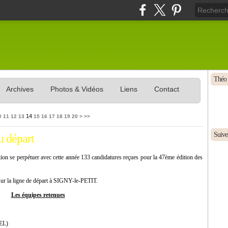
Théo 
Archives
Photos & Vidéos
Liens
Contact
30
40
50
60
70
80
90
100
14
0
11
12
13
15
16
17
18
19
20
>
>>
Suivez
u départ
ction se perpétuer avec cette année 133 candidatures reçues pour la 47ème édition des
 sur la ligne de départ à SIGNY-le-PETIT.
Les équipes retenues
EL)