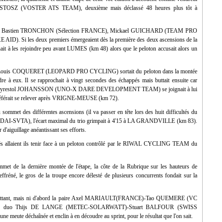
ick STOSZ (VOSTER ATS TEAM), deuxième mais déclassé 48 heures plus tôt à
ançais : Bastien TRONCHON (Sélection FRANCE), Mickael GUICHARD (TEAM PRO
Si les deux premiers émergeaient dès la première des deux ascensions de la
t à les rejoindre peu avant LUMES (km 48) alors que le peloton accusait alors un
ger, Louis COQUERET (LEOPARD PRO CYCLING) sortait du peloton dans la montée
à eux. Il se rapprochait à vingt secondes des échappés mais buttait ensuite car
Oskar Myrestol JOHANSSON (UNO-X DARE DEVELOPMENT TEAM) se joignait à lui
éférait se relever après VRIGNE-MEUSE (km 72).
mmet des différentes ascensions (il va passer en tête lors des huit difficultés du
UYNDAI-SVTA), l'écart maximal du trio grimpait à 4'15 à LA GRANDVILLE (km 83).
aiguillage anéantissant ses efforts.
appés allaient ils tenir face à un peloton contrôlé par le RIWAL CYCLING TEAM du
met de la dernière montée de l'étape, la côte de la Rubrique sur les hauteurs de
, le gros de la troupe encore délesté de plusieurs concurrents fondait sur la
ur battant, mais ni d'abord la paire Axel MARIAULT(FRANCE)-Tao QUEMERE (VC
le duo Thijs DE LANGE (METEC-SOLARWATT)-Stuart BALFOUR (SWISS
ute déchaînée et enclin à en découdre au sprint, pour le résultat que l'on sait.