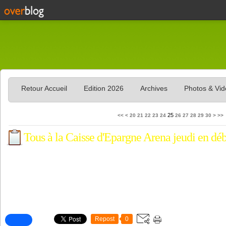
Retour Accueil
Edition 2026
Archives
Photos & Vi
10
40
50
60
70
80
90
100
25
<<
<
20
21
22
23
24
26
27
28
29
30
>
>>
Tous à la Caisse d'Epargne Arena jeudi en déb
Repost
0