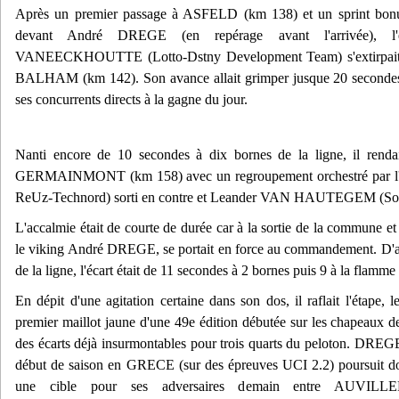
Après un premier passage à ASFELD (km 138) et un sprint b
devant André DREGE (en repérage avant l'arrivée), l'e
VANEECKHOUTTE (Lotto-Dstny Development Team) s'extirpait en
BALHAM (km 142). Son avance allait grimper jusque 20 secondes 
ses concurrents directs à la gagne du jour.
Nanti encore de 10 secondes à dix bornes de la ligne, il rend
GERMAINMONT (km 158) avec un regroupement orchestré par l
ReUz-Technord) sorti en contre et Leander VAN HAUTEGEM (So
L'accalmie était de courte de durée car à la sortie de la commune et 
le viking André DREGE, se portait en force au commandement. D'a
de la ligne, l'écart était de 11 secondes à 2 bornes puis 9 à la flamme
En dépit d'une agitation certaine dans son dos, il raflait l'étape, l
premier maillot jaune d'une 49e édition débutée sur les chapeaux d
des écarts déjà insurmontables pour trois quarts du peloton. DREGE 
début de saison en GRECE (sur des épreuves UCI 2.2) poursuit do
une cible pour ses adversaires demain entre AUVIL