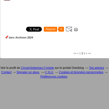
Repost
0
dans
Archives 2024
2
<<
<
1
3
>
>>
Voir le profil de
Circuit Ardennes Cycliste
sur le portail Overblog
Top articles
Contact
Signaler un abus
C.G.U.
Cookies et données personnelles
Préférences cookies