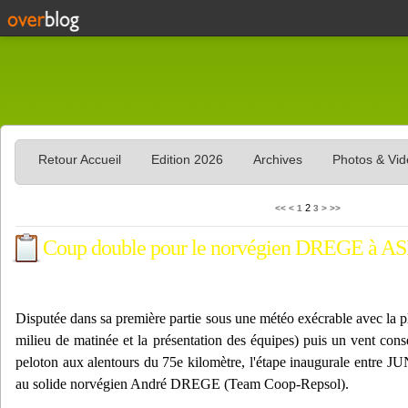
Retour Accueil
Edition 2026
Archives
Photos & Vi
2
<<
<
1
3
>
>>
Coup double pour le norvégien DREGE à 
Disputée dans sa première partie sous une météo exécrable avec la pl
milieu de matinée et la présentation des équipes) puis un vent consé
peloton aux alentours du 75e kilomètre, l'étape inaugurale entr
au solide norvégien André DREGE (Team Coop-Repsol).