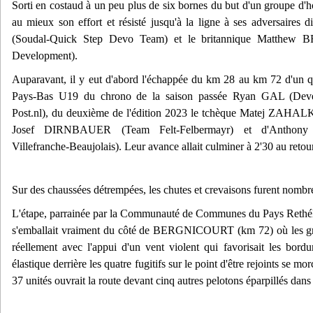
Sorti en costaud à un peu plus de six bornes du but d'un groupe d'h
au mieux son effort et résisté jusqu'à la ligne à ses adversaire
(Soudal-Quick Step Devo Team) et le britannique Matthew
Development).
Auparavant, il y eut d'abord l'échappée du km 28 au km 72 d'un
Pays-Bas U19 du chrono de la saison passée Ryan GAL (De
Post.nl), du deuxième de l'édition 2023 le tchèque Matej ZAHALK
Josef DIRNBAUER (Team Felt-Felbermayr) et d'Ant
Villefranche-Beaujolais). Leur avance allait culminer à 2'30 au re
Sur des chaussées détrempées, les chutes et crevaisons furent nombr
L'étape, parrainée par la Communauté de Communes du Pays Rethélo
s'emballait vraiment du côté de BERGNICOURT (km 72) où les 
réellement avec l'appui d'un vent violent qui favorisait les bo
élastique derrière les quatre fugitifs sur le point d'être rejoints se m
37 unités ouvrait la route devant cinq autres pelotons éparpillés dans