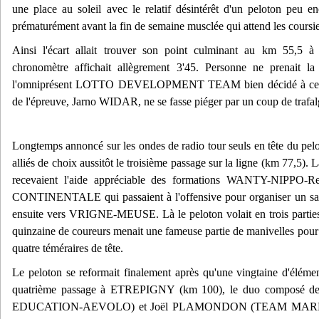
une place au soleil avec le relatif désintérêt d'un peloton peu en
prématurément avant la fin de semaine musclée qui attend les coursie
Ainsi l'écart allait trouver son point culminant au km 55,
chronomètre affichait allègrement 3'45. Personne ne prenait l
l'omniprésent LOTTO DEVELOPMENT TEAM bien décidé à ce que
de l'épreuve, Jarno WIDAR, ne se fasse piéger par un coup de trafal
Longtemps annoncé sur les ondes de radio tour seuls en tête du pelot
alliés de choix aussitôt le troisième passage sur la ligne (km 77,5). L
recevaient l'aide appréciable des formations WANTY-NI
CONTINENTALE qui passaient à l'offensive pour organiser un sac
ensuite vers VRIGNE-MEUSE. Là le peloton volait en trois parties,
quinzaine de coureurs menait une fameuse partie de manivelles pour 
quatre téméraires de tête.
Le peloton se reformait finalement après qu'une vingtaine d'éléme
quatrième passage à ETREPIGNY (km 100), le duo composé d
EDUCATION-AEVOLO) et Joël PLAMONDON (TEAM MARNI N'S