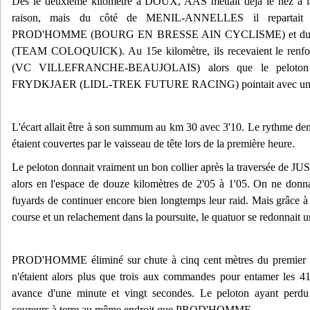
Dès le deuxième kilomètre à DOUX, AAS mettait déjà le nez à la 
raison, mais du côté de MENIL-ANNELLES il repartait d
PROD'HOMME (BOURG EN BRESSE AIN CYCLISME) et du d
(TEAM COLOQUICK). Au 15e kilomètre, ils recevaient le ren
(VC VILLEFRANCHE-BEAUJOLAIS) alors que le peloton av
FRYDKJAER (LIDL-TREK FUTURE RACING) pointait avec un re
L'écart allait être à son summum au km 30 avec 3'10. Le rythme de
étaient couvertes par le vaisseau de tête lors de la première heure.
Le peloton donnait vraiment un bon collier après la traversée de JU
alors en l'espace de douze kilomètres de 2'05 à 1'05. On ne donna
fuyards de continuer encore bien longtemps leur raid. Mais grâce à 
course et un relachement dans la poursuite, le quatuor se redonnait un
PROD'HOMME éliminé sur chute à cinq cent mètres du premier des 
n'étaient alors plus que trois aux commandes pour entamer les 41 
avance d'une minute et vingt secondes. Le peloton ayant per
coureurs à terre au même endroit que PROD'HOMME.