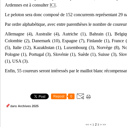
Ardennes est à consulter
ICI
.
Le peloton sera donc composé de 152 concurrents représentant 29 nat
Par ordre alphabétique, avec entre parenthèses le nombre de coureur
Allemagne (4), Australie (4), Autriche (1), Bahrain (1), Belgiq
Colombie (2), Danemark (10), Espagne (7), Finlande (1), France (
(5), Italie (12), Kazakhstan (1), Luxembourg (3), Norvège (8), No
Pologne (1), Portugal (3), Slovénie (1), Suède (1), Suisse (3), Slo
(1), USA (3).
Enfin, 55 coureurs seront intéressés par le maillot blanc récompensa
Repost
0
dans
Archives 2025
2
<<
<
1
3
>
>>