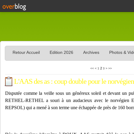
Retour Accueil
Edition 2026
Archives
Photos & Vi
2
<<
<
1
3
>
>>
L'AAS des as : coup double pour le norvégien
Disputée comme la veille sous un généreux soleil et devant un p
RETHEL-RETHEL a souri à un audacieux avec le norvégie
REPSOL) qui a mené à son terme une échappée de près de 160 borne