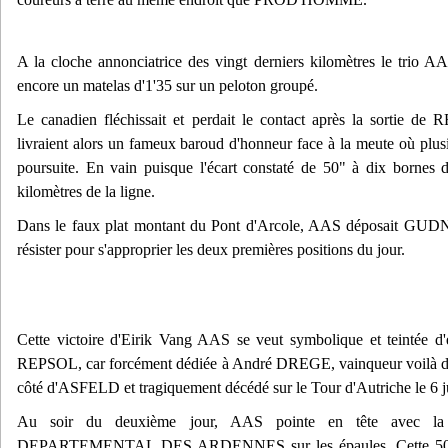
A la cloche annonciatrice des vingt derniers kilomètres le t
encore un matelas d'1'35 sur un peloton groupé.
Le canadien fléchissait et perdait le contact après la sortie d
livraient alors un fameux baroud d'honneur face à la meute où plusi
poursuite. En vain puisque l'écart constaté de 50" à dix bornes d
kilomètres de la ligne.
Dans le faux plat montant du Pont d'Arcole, AAS déposait GUDNI
résister pour s'approprier les deux premières positions du jour.
Cette victoire d'Eirik Vang AAS se veut symbolique et teinté
REPSOL, car forcément dédiée à André DREGE, vainqueur voilà do
côté d'ASFELD et tragiquement décédé sur le Tour d'Autriche le 6 ju
Au soir du deuxième jour, AAS pointe en tête avec l
DEPARTEMENTAL DES ARDENNES sur les épaules. Cette 50e édi