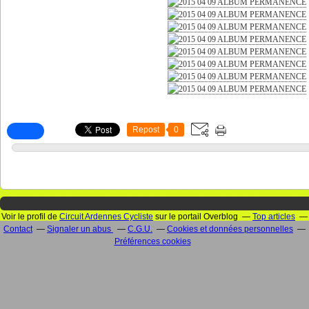
Repost
0
Voir le profil de
Circuit Ardennes Cycliste
sur le portail Overblog
Top articles
Contact
Signaler un abus
C.G.U.
Cookies et données personnelles
Préférences cookies