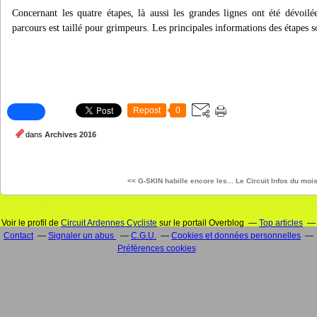
Concernant les quatre étapes, là aussi les grandes lignes ont été dévoilé
parcours est taillé pour grimpeurs. Les principales informations des étapes 
Repost
0
dans
Archives 2016
<< G-SKIN habille encore les...
Le Circuit Infos du moi
Voir le profil de
Circuit Ardennes Cycliste
sur le portail Overblog
Top articles
Contact
Signaler un abus
C.G.U.
Cookies et données personnelles
Préférences cookies