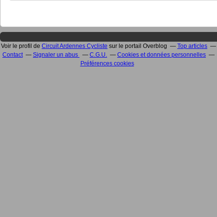
Voir le profil de
Circuit Ardennes Cycliste
sur le portail Overblog
Top articles
Contact
Signaler un abus
C.G.U.
Cookies et données personnelles
Préférences cookies