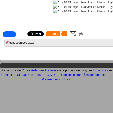
Repost
0
dans
archives 2019
Voir le profil de
Circuit Ardennes Cycliste
sur le portail Overblog
Top articles
Contact
Signaler un abus
C.G.U.
Cookies et données personnelles
Préférences cookies