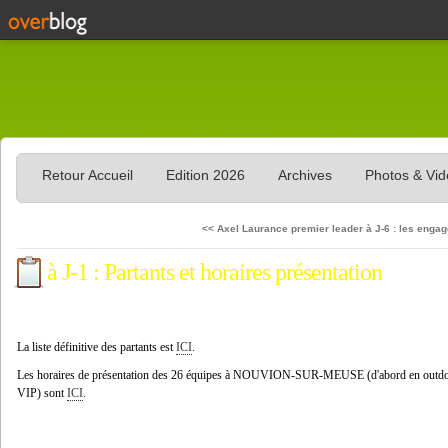
Retour Accueil
Edition 2026
Archives
Photos & Vi
<< Axel Laurance premier leader
à J-6 : les enga
à J-1 : Partants et horaires présentation
La liste définitive des partants est
ICI
.
Les horaires de présentation des 26 équipes à NOUVION-SUR-MEUSE (d'abord en outdoor 
VIP) sont
ICI
.