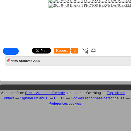
Repost
0
dans
Archives 2025
Voir le profil de
Circuit Ardennes Cycliste
sur le portail Overblog
Top articles
Contact
Signaler un abus
C.G.U.
Cookies et données personnelles
Préférences cookies