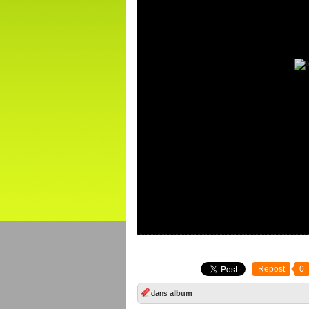
Repost
0
dans
album