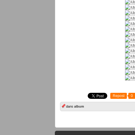
Repost
0
dans
album