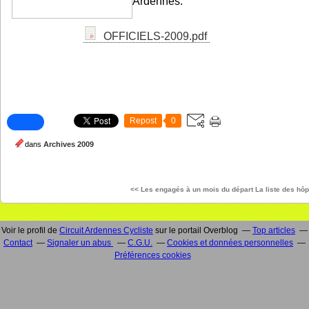
Ardennes.
OFFICIELS-2009.pdf
Repost
0
dans
Archives 2009
<< Les engagés à un mois du départ
La liste des hôp
Voir le profil de
Circuit Ardennes Cycliste
sur le portail Overblog
Top articles
Contact
Signaler un abus
C.G.U.
Cookies et données personnelles
Préférences cookies