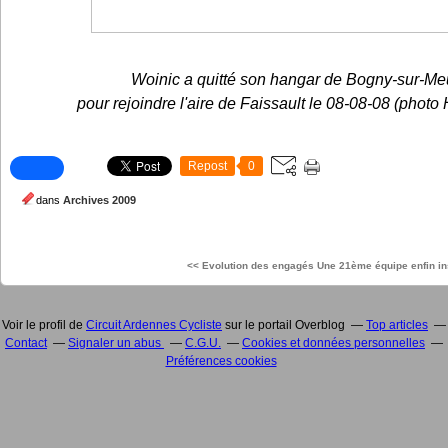
Woinic a quitté son hangar de Bogny-sur-Me
pour rejoindre l'aire de Faissault le 08-08-08 (p
Repost
0
dans
Archives 2009
<< Evolution des engagés
Une 21ème équipe enfin in
Voir le profil de
Circuit Ardennes Cycliste
sur le portail Overblog
Top articles
Contact
Signaler un abus
C.G.U.
Cookies et données personnelles
Préférences cookies