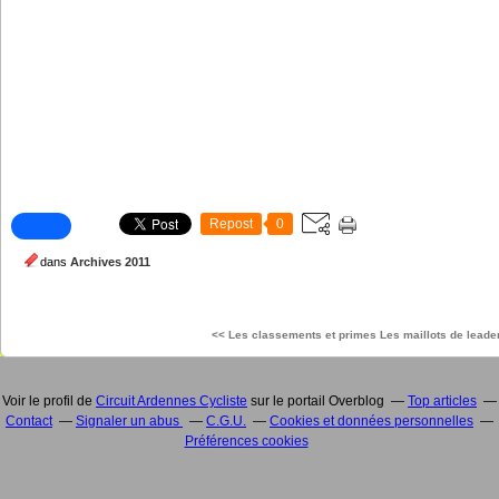
Repost
0
dans
Archives 2011
<< Les classements et primes
Les maillots de leader
Voir le profil de
Circuit Ardennes Cycliste
sur le portail Overblog
Top articles
Contact
Signaler un abus
C.G.U.
Cookies et données personnelles
Préférences cookies