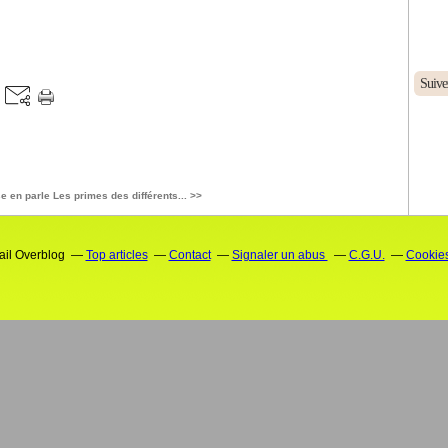
Suive
e en parle
Les primes des différents... >>
tail Overblog
Top articles
Contact
Signaler un abus
C.G.U.
Cookies