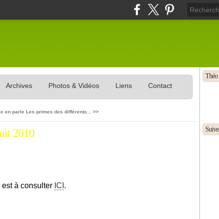
Théo 
Archives
Photos & Vidéos
Liens
Contact
e en parle
Les primes des différents... >>
Suivez
uit 2010
0 est à consulter
ICI
.