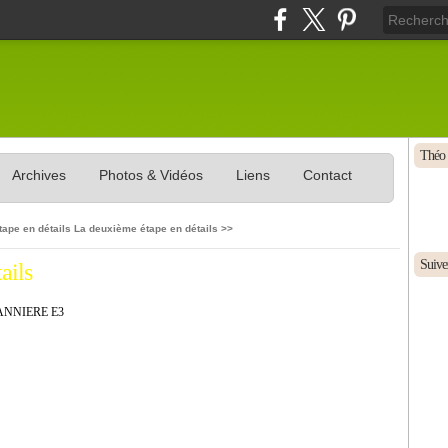
Théo 
Archives
Photos & Vidéos
Liens
Contact
tape en détails
La deuxième étape en détails >>
Suivez
ails