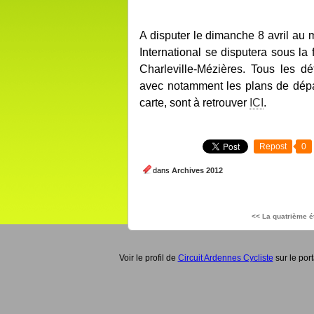
A disputer le dimanche 8 avril au 
International se disputera sous la
Charleville-Mézières. Tous les dé
avec notamment les plans de départ e
carte, sont à retrouver
ICI
.
Repost
0
dans
Archives 2012
<< La quatrième é
Voir le profil de
Circuit Ardennes Cycliste
sur le por