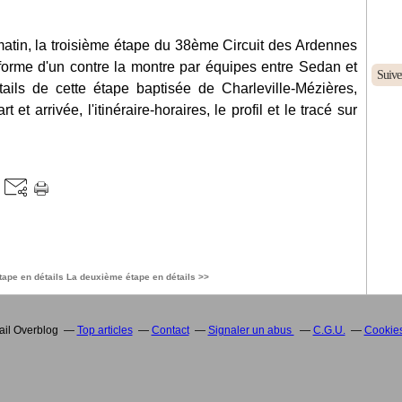
matin, la troisième étape du 38ème Circuit des Ardennes
 forme d'un contre la montre par équipes entre Sedan et
Suive
tails de cette étape baptisée de Charleville-Mézières,
t arrivée, l'itinéraire-horaires, le profil et le tracé sur
tape en détails
La deuxième étape en détails >>
tail Overblog
Top articles
Contact
Signaler un abus
C.G.U.
Cookies