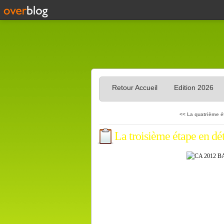
Retour Accueil
Edition 2026
<< La quatrième é
La troisième étape en dét