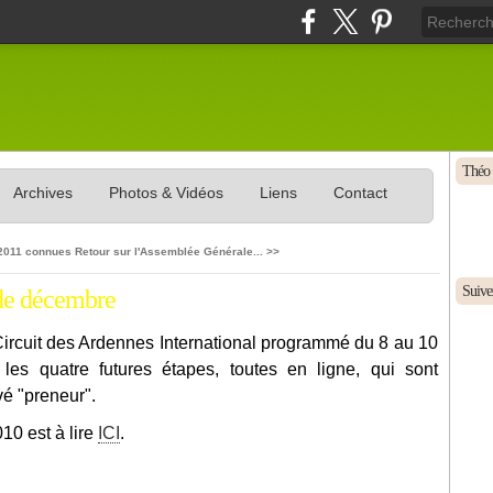
Théo 
Archives
Photos & Vidéos
Liens
Contact
 2011 connues
Retour sur l'Assemblée Générale... >>
Suivez
 de décembre
ircuit des Ardennes International programmé du 8 au 10
les quatre futures étapes, toutes en ligne, qui sont
vé "preneur".
010 est à lire
ICI
.