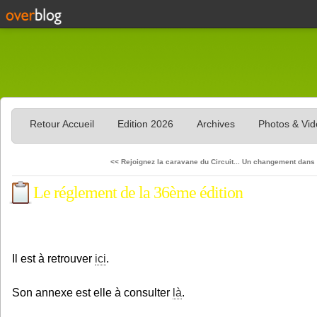
Retour Accueil
Edition 2026
Archives
Photos & Vi
<< Rejoignez la caravane du Circuit...
Un changement dans 
Le réglement de la 36ème édition
Il est à retrouver
ici
.
Son annexe est elle à consulter
là
.