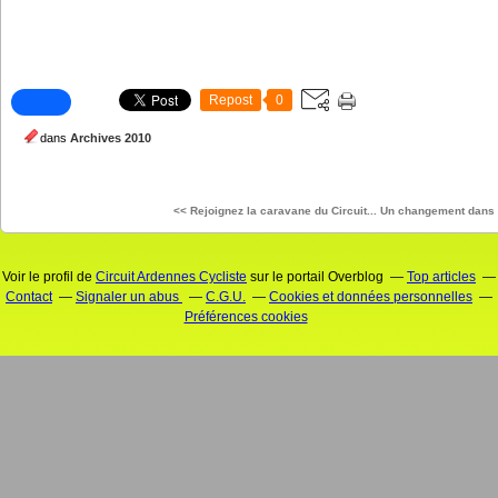
Repost
0
dans
Archives 2010
<< Rejoignez la caravane du Circuit...
Un changement dans 
Voir le profil de
Circuit Ardennes Cycliste
sur le portail Overblog
Top articles
Contact
Signaler un abus
C.G.U.
Cookies et données personnelles
Préférences cookies