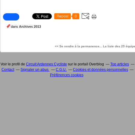
Repost
0
dans
Archives 2013
<< Se rendre à la permanence...
La liste des 25 équipe
Voir le profil de
Circuit Ardennes Cycliste
sur le portail Overblog
Top articles
Contact
Signaler un abus
C.G.U.
Cookies et données personnelles
Préférences cookies