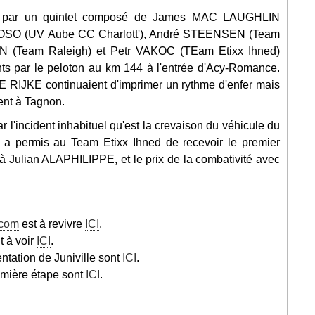
ée par un quintet composé de James MAC LAUGHLIN
OSO (UV Aube CC Charlott'), André STEENSEN (Team
(Team Raleigh) et Petr VAKOC (TEam Etixx Ihned)
ints par le peloton au km 144 à l'entrée d'Acy-Romance.
E RIJKE continuaient d'imprimer un rythme d'enfer mais
ent à Tagnon.
r l'incident inhabituel qu'est la crevaison du véhicule du
r, a permis au Team Etixx Ihned de recevoir le premier
 à Julian ALAPHILIPPE, et le prix de la combativité avec
.com
est à revivre
ICI
.
t à voir
ICI
.
ntation de Juniville sont
ICI
.
emière étape sont
ICI
.