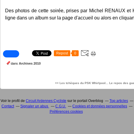
Des photos de cette soirée, prises par Michel RENAUX 
ligne dans un album sur la page d'accueil ou alors en cliqua
Repost
0
dans
Archives 2010
<< Les tchèques du PSK Whirlpool...
Le repos des gue
Voir le profil de
Circuit Ardennes Cycliste
sur le portail Overblog
Top articles
Contact
Signaler un abus
C.G.U.
Cookies et données personnelles
Préférences cookies