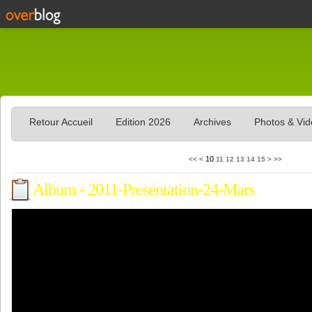
Retour Accueil
Edition 2026
Archives
Photos & Vi
10
<<
<
11
12
13
14
15
>
>>
Album - 2011-Presentation-24-Mars