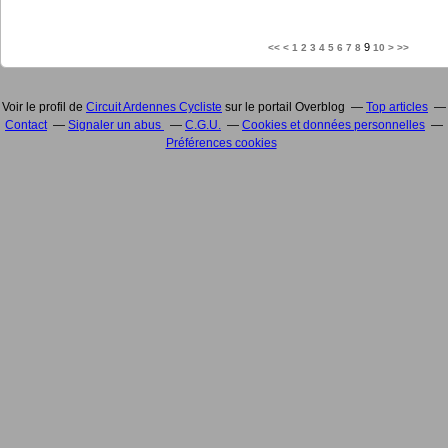
9
<<
<
1
2
3
4
5
6
7
8
10
>
>>
Voir le profil de
Circuit Ardennes Cycliste
sur le portail Overblog
Top articles
Contact
Signaler un abus
C.G.U.
Cookies et données personnelles
Préférences cookies