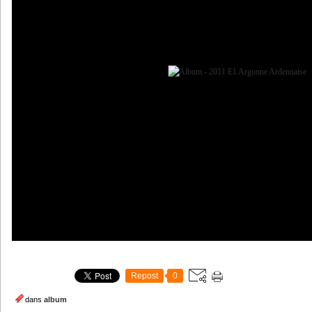
Repost
0
dans
album