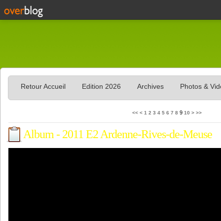
Retour Accueil
Edition 2026
Archives
Photos & Vi
9
<<
<
1
2
3
4
5
6
7
8
10
>
>>
Album - 2011 E2 Ardenne-Rives-de-Meuse