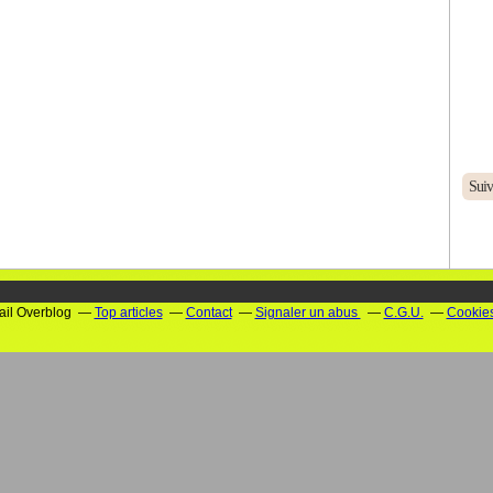
Suiv
tail Overblog
Top articles
Contact
Signaler un abus
C.G.U.
Cookies