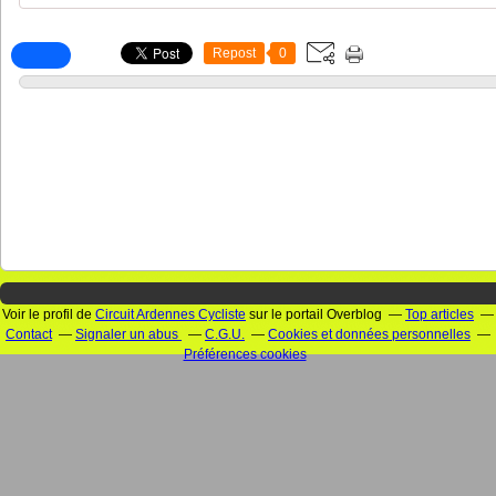
Repost
0
Voir le profil de
Circuit Ardennes Cycliste
sur le portail Overblog
Top articles
Contact
Signaler un abus
C.G.U.
Cookies et données personnelles
Préférences cookies