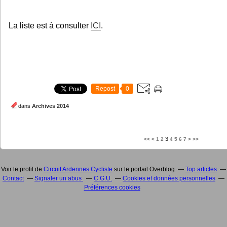
La liste est à consulter
ICI
.
Repost
0
dans
Archives 2014
3
<<
<
1
2
4
5
6
7
>
>>
Voir le profil de
Circuit Ardennes Cycliste
sur le portail Overblog
Top articles
Contact
Signaler un abus
C.G.U.
Cookies et données personnelles
Préférences cookies