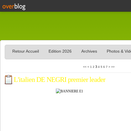
Retour Accueil
Edition 2026
Archives
Photos & Vi
3
<<
<
1
2
4
5
6
7
>
>>
L'italien DE NEGRI premier leader