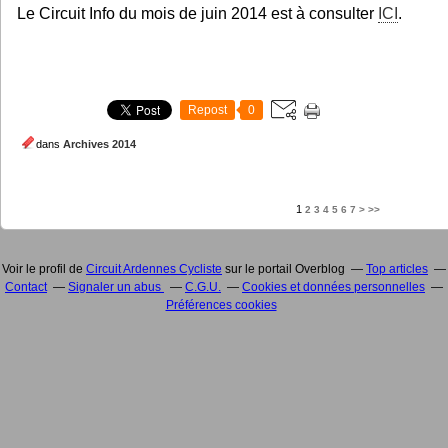
Le Circuit Info du mois de juin 2014 est à consulter
ICI
.
Repost
0
dans
Archives 2014
1
2
3
4
5
6
7
>
>>
Voir le profil de
Circuit Ardennes Cycliste
sur le portail Overblog
Top articles
Contact
Signaler un abus
C.G.U.
Cookies et données personnelles
Préférences cookies