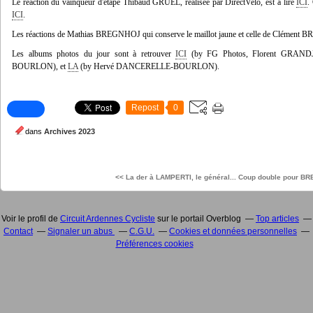
Le réaction du vainqueur d'étape Thibaud GRUEL, réalisée par DirectVelo, est à lire
ICI
.
ICI
.
Les réactions de Mathias BREGNHOJ qui conserve le maillot jaune et celle de Clément
Les albums photos du jour sont à retrouver
ICI
(by FG Photos, Florent GRAN
BOURLON), et
LA
(by Hervé DANCERELLE-BOURLON).
Repost
0
dans
Archives 2023
<< La der à LAMPERTI, le général...
Coup double pour BR
Voir le profil de
Circuit Ardennes Cycliste
sur le portail Overblog
Top articles
Contact
Signaler un abus
C.G.U.
Cookies et données personnelles
Préférences cookies