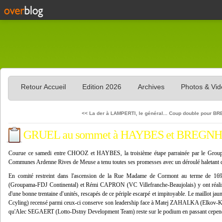
Retour Accueil
Edition 2026
Archives
Photos & Vi
<< La der à LAMPERTI, le général...
Coup double pour BR
GRUEL au sommet à HAYBES et BREGNHOJ 
Courue ce samedi entre CHOOZ et HAYBES, la troisième étape parrainée par le Gro
Communes Ardenne Rives de Meuse a tenu toutes ses promesses avec un déroulé haletant du
En comité restreint dans l'ascension de la Rue Madame de Cormont au terme de 16
(Groupama-FDJ Continental) et Rémi CAPRON (VC Villefranche-Beaujolais) y ont réalisé
d'une bonne trentaine d'unités, rescapés de ce périple escarpé et impitoyable. Le mail
Ccyling) recensé parmi ceux-ci conserve son leadership face à Matej ZAHALKA (Elkov-Kas
qu'Alec SEGAERT (Lotto-Dstny Development Team) reste sur le podium en passant cependa