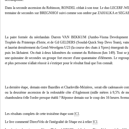
Dans la seconde ascension du Robinson, RONDEL cédait à son tour. Le duo LECERF-WILK
trentaine de secondes sur BREGNHOJ suivi comme son ombre par ZAHALKA et SEGA
La paire formée du néerlandais Darren VAN BEKKUM (Jumbo-Visma Development Te
Trophée du Printemps d'Istrie, et de Gil GELDERS (Soudal-Quick Step Devo Team), vainqu
et lauréat dernièrement du Gend-Wevelgem U23 (la course des chats à Ypres) émergeait
puis les lâchaient. On était à deux kilomètres du sommet du Robinson (km 149). Tout se 
une quinzaine de secondes un groupe fort encore d'une quarantaine d'éléments. Le regroupe
et plus personne n'allait réussir à s'extirper pour le résultat final que l'on connaît.
La dernière étape, demain entre Bazeilles et Charleville-Mézières, serait elle cadenassée c
ou la deuxième ascension de la redoutable côte d'Aiglemont (mille mètres à 9,5% de moy
chamboulera t'elle l'ordre presque établi ? Réponse demain sur le coup des 16 heures Avenue
Les résultats complets de cette troisième étape sont
ICI
.
Le live commenté DirectVelo de l'intégralité de l'étape est à relire
ICI
.