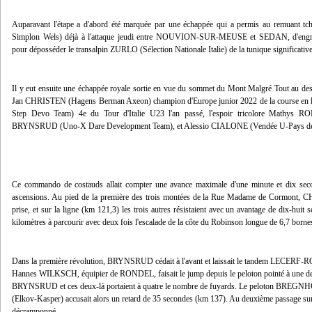
Auparavant l'étape a d'abord été marquée par une échappée qui a permis au remuant
Simplon Wels) déjà à l'attaque jeudi entre NOUVION-SUR-MEUSE et SEDAN, d'engran
pour déposséder le transalpin ZURLO (Sélection Nationale Italie) de la tunique signifi
Il y eut ensuite une échappée royale sortie en vue du sommet du Mont Malgré Tout au d
Jan CHRISTEN (Hagens Berman Axeon) champion d'Europe junior 2022 de la course en 
Step Devo Team) 4e du Tour d'Italie U23 l'an passé, l'espoir tricolore Mathys
BRYNSRUD (Uno-X Dare Development Team), et Alessio CIALONE (Vendée U-Pays de l
Ce commando de costauds allait compter une avance maximale d'une minute et dix seco
ascensions. Au pied de la première des trois montées de la Rue Madame de Cormon
prise, et sur la ligne (km 121,3) les trois autres résistaient avec un avantage de dix-huit 
kilomètres à parcourir avec deux fois l'escalade de la côte du Robinson longue de 6,7 borne
Dans la première révolution, BRYNSRUD cédait à l'avant et laissait le tandem LECER
Hannes WILKSCH, équipier de RONDEL, faisait le jump depuis le peloton pointé à une de
BRYNSRUD et ces deux-là portaient à quatre le nombre de fuyards. Le peloton BREGNH
(Elkov-Kasper) accusait alors un retard de 35 secondes (km 137). Au deuxième passage su
décramponné.