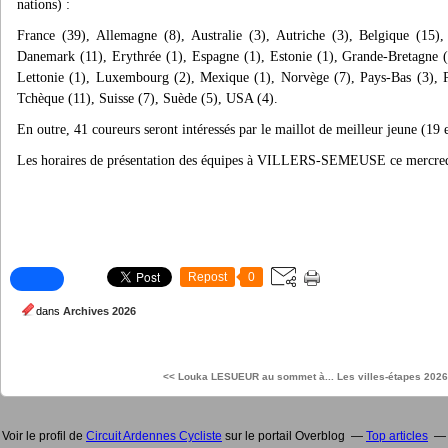
nations) :
France (39), Allemagne (8), Australie (3), Autriche (3), Belgique (15),
Danemark (11), Erythrée (1), Espagne (1), Estonie (1), Grande-Bretagne (10)
Lettonie (1), Luxembourg (2), Mexique (1), Norvège (7), Pays-Bas (3), P
Tchèque (11), Suisse (7), Suède (5), USA (4).
En outre, 41 coureurs seront intéressés par le maillot de meilleur jeune (19 e
Les horaires de présentation des équipes à VILLERS-SEMEUSE ce mercredi
Repost
0
dans
Archives 2026
<< Louka LESUEUR au sommet à...
Les villes-étapes 2026
Voir le profil de
Circuit Ardennes Cycliste
sur le portail Overblog
Top articles