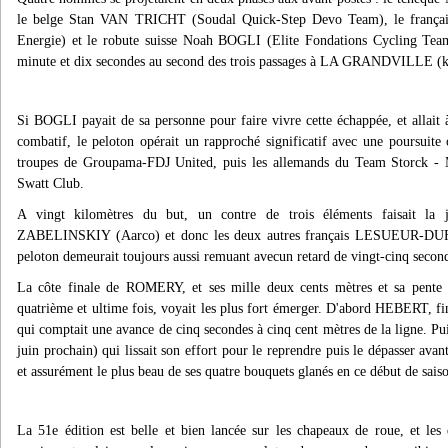
le belge Stan VAN TRICHT (Soudal Quick-Step Devo Team), le fran
Energie) et le robute suisse Noah BOGLI (Elite Fondations Cycling Tea
minute et dix secondes au second des trois passages à LA GRANDVILLE (
Si BOGLI payait de sa personne pour faire vivre cette échappée, et allait à
combatif, le peloton opérait un rapproché significatif avec une poursuite 
troupes de Groupama-FDJ United, puis les allemands du Team Storck - M
Swatt Club.
A vingt kilomètres du but, un contre de trois éléments faisait la 
ZABELINSKIY (Aarco) et donc les deux autres français LESUEUR-DU
peloton demeurait toujours aussi remuant avecun retard de vingt-cinq secon
La côte finale de ROMERY, et ses mille deux cents mètres et sa pent
quatrième et ultime fois, voyait les plus fort émerger. D'abord HEBERT, f
qui comptait une avance de cinq secondes à cinq cent mètres de la lign
juin prochain) qui lissait son effort pour le reprendre puis le dépasser avan
et assurément le plus beau de ses quatre bouquets glanés en ce début de saiso
La 51e édition est belle et bien lancée sur les chapeaux de roue, et les 