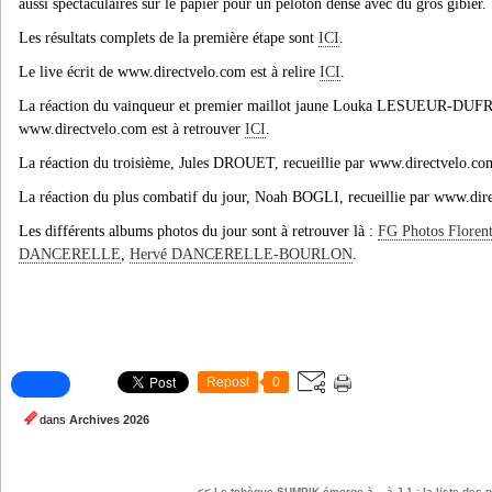
aussi spectaculaires sur le papier pour un peloton dense avec du gros gibier.
Les résultats complets de la première éta
pe sont
ICI
.
Le live écrit de www.directvelo.com est à relire
ICI
.
La réaction du vainqueur et premier maillot jaune Louka LESUEUR-DUFR
www.directvelo.com est à retrouver
ICI
.
La réaction du troisième, Jules DROUET, recueillie par www.directvelo.com
La réaction du plus combatif du jour, Noah BOGLI, recueillie par www.dire
Les différents albums photos du jour sont à retrouver là :
FG Photos Flor
DANCERELLE
,
Hervé DANCERELLE-BOURLON
.
Repost
0
dans
Archives 2026
<< Le tchèque SUMPIK émerge à...
à J-1 : la liste des 