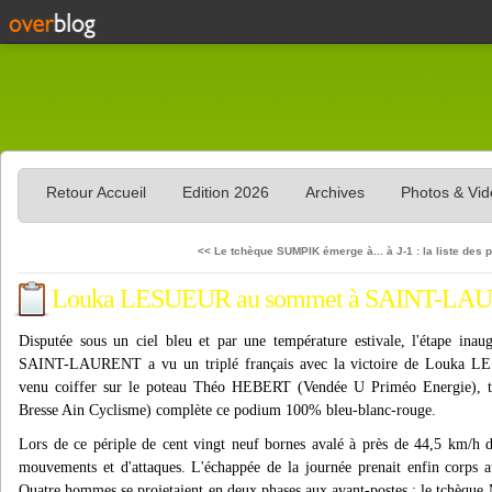
Retour Accueil
Edition 2026
Archives
Photos & Vi
<< Le tchèque SUMPIK émerge à...
à J-1 : la liste des 
Louka LESUEUR au sommet à SAINT-L
Disputée sous un ciel bleu et par une température estivale, l'étape 
SAINT-LAURENT a vu un triplé français avec la victoire de Louk
venu coiffer sur le poteau Théo HEBERT (Vendée U Priméo Energie),
Bresse Ain Cyclisme) complète ce podium 100% bleu-blanc-rouge.
Lors de ce périple de cent vingt neuf bornes avalé à près de 44,5 km/h 
mouvements et d'attaques. L'échappée de la journée prenait enfin co
Quatre hommes se projetaient en deux phases aux avant-postes : le tchè