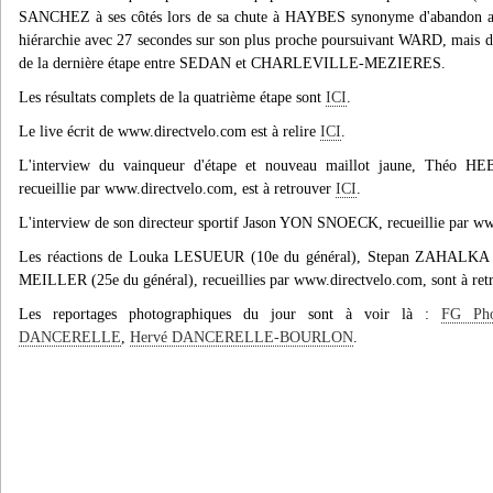
SANCHEZ à ses côtés lors de sa chute à HAYBES synonyme d'abandon au k
hiérarchie avec 27 secondes sur son plus proche poursuivant WARD, mais doit
de la dernière étape entre SEDAN et CHARLEVILLE-MEZIERES.
Les résultats complets de la quatrième étape sont
ICI
.
Le live écrit de www.directvelo.com est à relire
ICI
.
L'interview du vainqueur d'étape et nouveau maillot jaune, Théo H
recueillie par www.directvelo.com, est à retrouver
ICI
.
L'interview de son directeur sportif Jason YON SNOECK, recueillie par www
Les réactions de Louka LESUEUR (10e du général), Stepan ZAHALKA (a
MEILLER (25e du général), recueillies par www.directvelo.com, sont à re
Les reportages photographiques du jour sont à voir là :
FG Ph
DANCERELLE
,
Hervé DANCERELLE-BOURLON
.