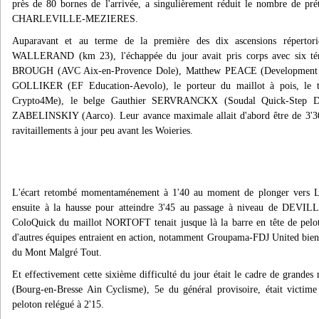
près de 80 bornes de l'arrivée, a singulièrement réduit le nombre de pr
CHARLEVILLE-MEZIERES.
Auparavant et au terme de la première des dix ascensions réperto
WALLERAND (km 23), l'échappée du jour avait pris corps avec six témér
BROUGH (AVC Aix-en-Provence Dole), Matthew PEACE (Development T
GOLLIKER (EF Education-Aevolo), le porteur du maillot à pois, l
Crypto4Me), le belge Gauthier SERVRANCKX (Soudal Quick-Step D
ZABELINSKIY (Aarco). Leur avance maximale allait d'abord être de 3'30
ravitaillements à jour peu avant les Woieries.
L'écart retombé momentaménement à 1'40 au moment de plonger vers Le
ensuite à la hausse pour atteindre 3'45 au passage à niveau de DEVI
ColoQuick du maillot NORTOFT tenait jusque là la barre en tête de pelo
d'autres équipes entraient en action, notamment Groupama-FDJ United bien 
du Mont Malgré Tout.
Et effectivement cette sixième difficulté du jour était le cadre de gran
(Bourg-en-Bresse Ain Cyclisme), 5e du général provisoire, était victime
peloton relégué à 2'15.