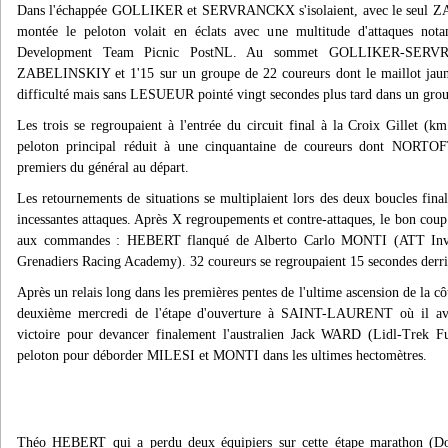
Dans l'échappée GOLLIKER et SERVRANCKX s'isolaient, avec le seul Z
montée le peloton volait en éclats avec une multitude d'attaques n
Development Team Picnic PostNL. Au sommet GOLLIKER-SERVRA
ZABELINSKIY et 1'15 sur un groupe de 22 coureurs dont le maillot ja
difficulté mais sans LESUEUR pointé vingt secondes plus tard dans un gro
Les trois se regroupaient à l'entrée du circuit final à la Croix Gillet (k
peloton principal réduit à une cinquantaine de coureurs dont NOR
premiers du général au départ.
Les retournements de situations se multiplaient lors des deux boucles final
incessantes attaques. Après X regroupements et contre-attaques, le bon co
aux commandes : HEBERT flanqué de Alberto Carlo MONTI (ATT Inve
Grenadiers Racing Academy). 32 coureurs se regroupaient 15 secondes derri
Après un relais long dans les premières pentes de l'ultime ascension de
deuxième mercredi de l'étape d'ouverture à SAINT-LAURENT où il avait
victoire pour devancer finalement l'australien Jack WARD (Lidl-Trek F
peloton pour déborder MILESI et MONTI dans les ultimes hectomètres.
Théo HEBERT qui a perdu deux équipiers sur cette étape marathon (