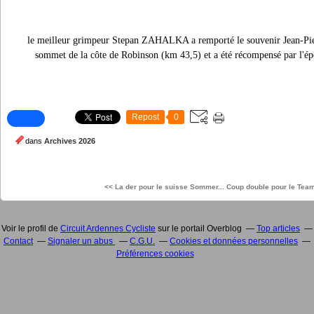
le meilleur grimpeur Stepan ZAHALKA a remporté le souvenir Jean-Pie
sommet de la côte de Robinson (km 43,5) et a été récompensé par l'épo
Repost
0
dans
Archives 2026
<< La der pour le suisse Sommer...
Coup double pour le Team
Voir le profil de
Circuit Ardennes Cycliste
sur le portail Overblog
Top articles
Contact
Signaler un abus
C.G.U.
Cookies et données personnelles
Préférences cookies