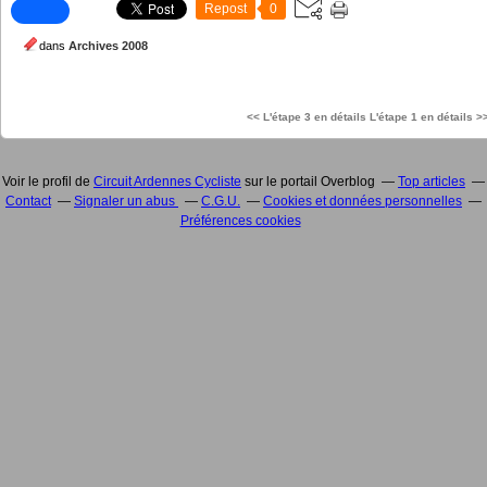
Repost
0
dans
Archives 2008
<< L'étape 3 en détails
L'étape 1 en détails >
Voir le profil de
Circuit Ardennes Cycliste
sur le portail Overblog
Top articles
Contact
Signaler un abus
C.G.U.
Cookies et données personnelles
Préférences cookies