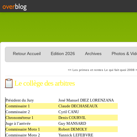
Retour Accueil
Edition 2026
Archives
Photos & Vi
<< Les primes et rentes
Le qui fait quoi 2008 
Le collège des arbitres
Président du Jury
José Manuel DIEZ LORENZANA
Commissaire 1
Claude DECHASEAUX
Commissaire 2
Cyril CANU
Chronométreur 1
Denis COURVIL
Juge à l’arrivée
Guy MANSARD
Commissaire Moto 1
Robert DEMOLY
Commissaire Moto 2
Yannick LEFEBVRE