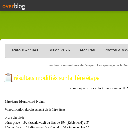
Retour Accueil
Edition 2026
Archives
Photos & Vi
<< Les communiqués de l'étape...
Le reportage de la 2è
résultats modifiés sur la 1ère étape
Communiqué du Jury des Commissaires N°2
1ère étape Monthermé-Nohan
# modification du classement de la 1ère étape
ordre d'arrivée
5ème place : 192 (Szaniawski) au lieu de 194 (Rebiewski) à 3"
19ème place : 194 (Rebiewski) au lieu de 192 (Szaniawski) à 3"