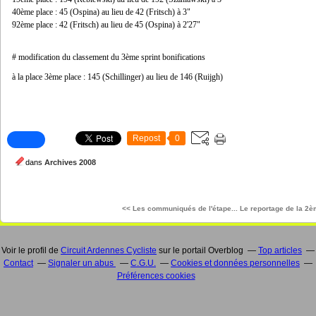
40ème place : 45 (Ospina) au lieu de 42 (Fritsch) à 3"
92ème place : 42 (Fritsch) au lieu de 45 (Ospina) à 2'27"
# modification du classement du 3ème sprint bonifications
à la place 3ème place : 145 (Schillinger) au lieu de 146 (Ruijgh)
Repost
0
dans
Archives 2008
<< Les communiqués de l'étape...
Le reportage de la 2è
Voir le profil de
Circuit Ardennes Cycliste
sur le portail Overblog
Top articles
Contact
Signaler un abus
C.G.U.
Cookies et données personnelles
Préférences cookies