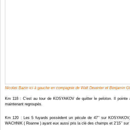
Nicolas Bazin ici à gauche en compagnie de Walt Dewinter et Benjamin G
Km 118 : C’est au tour de KOSYAKOV de quitter le peloton. Il pointe
maintenant regroupés.
Km 120 : Les 5 fuyards possèdent un pécule de 47’’ sur KOSYAKOV,
WACHNIK ( Roanne ) ayant eux aussi pris la clé des champs et 2’15’’ sur l