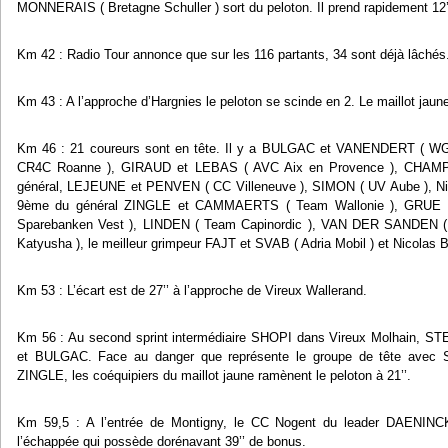
MONNERAIS ( Bretagne Schuller ) sort du peloton. Il prend rapidement 12’
Km 42 : Radio Tour annonce que sur les 116 partants, 34 sont déjà lâchés
Km 43 : A l’approche d’Hargnies le peloton se scinde en 2. Le maillot ja
Km 46 : 21 coureurs sont en tête. Il y a BULGAC et VANENDERT ( 
CR4C Roanne ), GIRAUD et LEBAS ( AVC Aix en Provence ), CHAMPIO
général, LEJEUNE et PENVEN ( CC Villeneuve ), SIMON ( UV Aube ), Ni
9
ème
du général ZINGLE et CAMMAERTS ( Team Wallonie ), GRU
Sparebanken Vest ), LINDEN ( Team Capinordic ), VAN DER SANDEN ( 
Katyusha ), le meilleur grimpeur FAJT et SVAB ( Adria Mobil ) et Nicolas B
Km 53 : L’écart est de 27’’ à l’approche de Vireux Wallerand.
Km 56 : Au second sprint intermédiaire SHOPI dans Vireux Molhain
et BULGAC. Face au danger que représente le groupe de tête av
ZINGLE, les coéquipiers du maillot jaune ramènent le peloton à 21’’.
Km 59,5 : A l’entrée de Montigny, le CC Nogent du leader DAENINCK 
l’échappée qui possède dorénavant 39’’ de bonus.