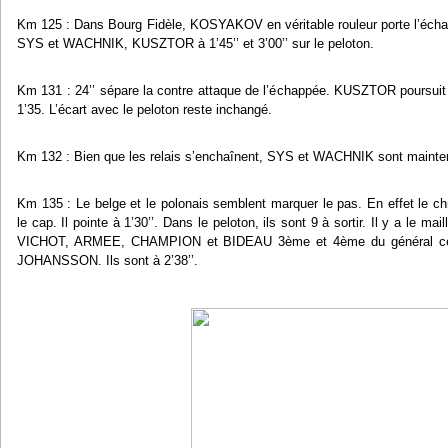
Km 125 : Dans Bourg Fidèle, KOSYAKOV en véritable rouleur porte l’échap
SYS et WACHNIK, KUSZTOR à 1’45’’ et 3’00’’ sur le peloton.
Km 131 : 24’’ sépare la contre attaque de l’échappée. KUSZTOR poursuit so
1’35. L’écart avec le peloton reste inchangé.
Km 132 : Bien que les relais s’enchaînent, SYS et WACHNIK sont maintena
Km 135 : Le belge et le polonais semblent marquer le pas. En effet le c
le cap. Il pointe à 1’30’’. Dans le peloton, ils sont 9 à sortir. Il y a le m
VICHOT, ARMEE, CHAMPION et BIDEAU 3
ème
et 4
ème
du général c
JOHANSSON. Ils sont à 2’38’’.