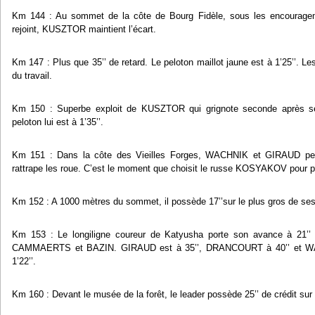
Km 144 : Au sommet de la côte de Bourg Fidèle, sous les encourageme
rejoint, KUSZTOR maintient l’écart.
Km 147 : Plus que 35’’ de retard. Le peloton maillot jaune est à 1’25’’. Le
du travail.
Km 150 : Superbe exploit de KUSZTOR qui grignote seconde après sec
peloton lui est à 1’35’’.
Km 151 : Dans la côte des Vieilles Forges, WACHNIK et GIRAUD pe
rattrape les roue. C’est le moment que choisit le russe KOSYAKOV pour po
Km 152 : A 1000 mètres du sommet, il possède 17’’sur le plus gros de ses
Km 153 : Le longiligne coureur de Katyusha porte son avance à 2
CAMMAERTS et BAZIN. GIRAUD est à 35’’, DRANCOURT à 40’’ et WACH
1’22’’.
Km 160 : Devant le musée de la forêt, le leader possède 25’’ de crédit sur