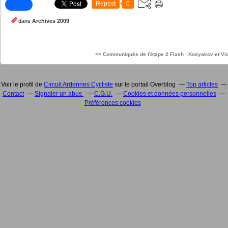
Repost
0
dans
Archives 2009
<< Communiqués de l'étape 2
Flash : Kosyakov et Vic
Voir le profil de
Circuit Ardennes Cycliste
sur le portail Overblog
Top articles
Contact
Signaler un abus
C.G.U.
Cookies et données personnelles
Préférences cookies