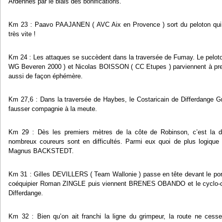
Ardennes par le biais des bonifications.
Km 23 : Paavo PAAJANEN ( AVC Aix en Provence ) sort du peloton qui le
très vite !
Km 24 : Les attaques se succèdent dans la traversée de Fumay. Le pelo
WG Beveren 2000 ) et Nicolas BOISSON ( CC Etupes ) parviennent à pre
aussi de façon éphémère.
Km 27,6 : Dans la traversée de Haybes, le Costaricain de Differdang
fausser compagnie à la meute.
Km 29 : Dès les premiers mètres de la côte de Robinson, c’est la dé
nombreux coureurs sont en difficultés. Parmi eux quoi de plus logique
Magnus BACKSTEDT.
Km 31 : Gilles DEVILLERS ( Team Wallonie ) passe en tête devant le port
coéquipier Roman ZINGLE puis viennent BRENES OBANDO et le cyclo-c
Differdange.
Km 32 : Bien qu’on ait franchi la ligne du grimpeur, la route ne cesse 