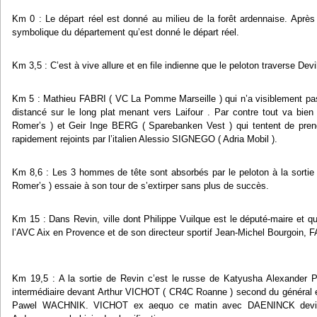
Km 0 : Le départ réel est donné au milieu de la forêt ardennaise. Après 
symbolique du département qu’est donné le départ réel.
Km 3,5 : C’est à vive allure et en file indienne que le peloton traverse Devil
Km 5 : Mathieu FABRI ( VC La Pomme Marseille ) qui n’a visiblement pas 
distancé sur le long plat menant vers Laifour . Par contre tout va b
Romer’s ) et Geir Inge BERG ( Sparebanken Vest ) qui tentent de prend
rapidement rejoints par l’italien Alessio SIGNEGO ( Adria Mobil ).
Km 8,6 : Les 3 hommes de tête sont absorbés par le peloton à la sorti
Romer’s ) essaie à son tour de s’extirper sans plus de succès.
Km 15 : Dans Revin, ville dont Philippe Vuilque est le député-maire et qui
l’AVC Aix en Provence et de son directeur sportif Jean-Michel Bourgoin, F
Km 19,5 : A la sortie de Revin c’est le russe de Katyusha Alexander 
intermédiaire devant Arthur VICHOT ( CR4C Roanne ) second du général et 
Pawel WACHNIK. VICHOT ex aequo ce matin avec DAENINCK devient 