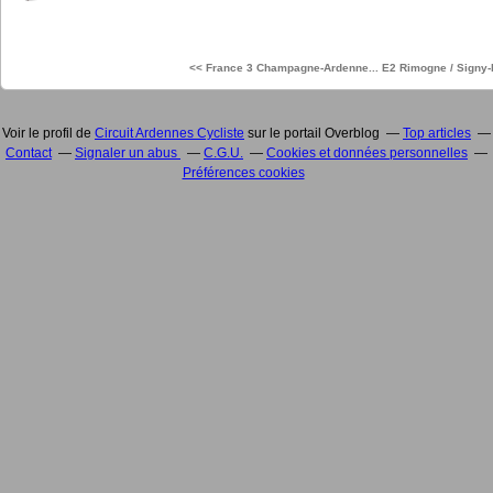
<< France 3 Champagne-Ardenne...
E2 Rimogne / Signy-le
Voir le profil de
Circuit Ardennes Cycliste
sur le portail Overblog
Top articles
Contact
Signaler un abus
C.G.U.
Cookies et données personnelles
Préférences cookies