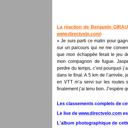
La réaction de Benjamin GIRAUD
www.directvelo.com
)
« Je suis parti ce matin pour gagne
sur un parcours qui ne me convena
que mon échappée ferait le jeu d
mon compagnon de fugue. Jaspe
perdre du temps, c’est pourquoi j’a
dans le final. A 5 km de l’arrivée,
en VTT m’a servi sur les routes s
finalement j'ai tenu bon. J’espère q
Les classements complets de cet
Le live de
www.directvelo.com
es
L'album photographique de cett