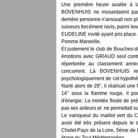
Une première heure avalée à 
BOVENHUIS ne musardaient pas 
derrière personne n'amusait non plu
suiveurs forcément ravis, parmi l
EUDELINE invité ayant pris place
Pomme Marseille.
Et justement le club de Bouches-d
émotions avec GIRAUD seul contr
répertoriée au classement anne
concurrent. Là BOVENHUIS ren
psychologiquement de cet hypothét
Nanti alors de 29", il réalisait un
14" sous la flamme rouge, il po
d'énergie. La montée finale de 
pas ses ardeurs et ne permettait su
Le vainqueur du maillot vert du C
avoir été très présent depuis l
Cholet-Pays de la Loire, 5ème de 
étape du Tour Méditerranéen.