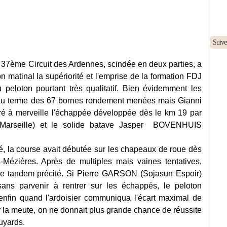
Suive
u 37ème Circuit des Ardennes, scindée en deux parties, a
on matinal la supériorité et l'emprise de la formation FDJ
u peloton pourtant très qualitatif. Bien évidemment les
 au terme des 67 bornes rondement menées mais Gianni
 à merveille l'échappée développée dès le km 19 par
rseille) et le solide batave Jasper BOVENHUIS
é, la course avait débutée sur les chapeaux de roue dès
-Mézières. Après de multiples mais vaines tentatives,
ar le tandem précité. Si Pierre GARSON (Sojasun Espoir)
ans parvenir à rentrer sur les échappés, le peloton
enfin quand l'ardoisier communiqua l'écart maximal de
 la meute, on ne donnait plus grande chance de réussite
uyards.