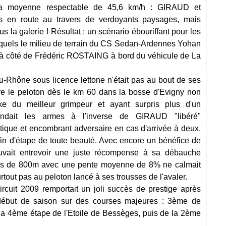
la moyenne respectable de 45,6 km/h : GIRAUD et
en route au travers de verdoyants paysages, mais
s la galerie ! Résultat : un scénario ébouriffant pour les
esquels le milieu de terrain du CS Sedan-Ardennes Yohan
 à côté de Frédéric ROSTAING à bord du véhicule de La
u-Rhône sous licence lettone n'était pas au bout de ses
e le peloton dès le km 60 dans la bosse d'Evigny non
xe du meilleur grimpeur et ayant surpris plus d'un
dait les armes à l'inverse de GIRAUD "libéré"
ique et encombrant adversaire en cas d'arrivée à deux.
e fin d'étape de toute beauté. Avec encore un bénéfice de
uvait entrevoir une juste récompense à sa débauche
près de 800m avec une pente moyenne de 8% ne calmait
rtout pas au peloton lancé à ses trousses de l'avaler.
ircuit 2009 remportait un joli succès de prestige après
e début de saison sur des courses majeures : 3ème de
la 4ème étape de l'Etoile de Bessèges, puis de la 2ème