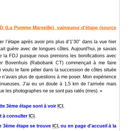
 (La Pomme Marseille), vainqueur d'étape (source
r l’étape après avoir pris plus d’1’30" dans la vue hier
it guère avec de longues côtes. Aujourd'hui, je savais
e la FDJ puisque nous prenions les bonifications avec
r Bovenhuis (Rabobank CT) commençait à me faire
i voulu le faire péter dans la succession de côtes située
 je n’avais plus de questions à me poser. Mon expérience
inueuses. J’ai eu un doute à 1,5 km de l’arrivée mais
ue les photographes ne se sont pas ratés (rires). »
te 3ème étape sont à voir
ICI
.
t à consulter
ICI
.
e 3ème étape se trouve
ICI
, ou en page d'accueil à la