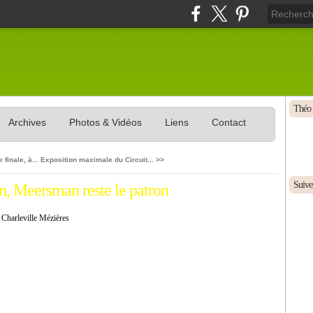
Théo 
Archives
Photos & Vidéos
Liens
Contact
 finale, à...
Exposition maximale du Circuit... >>
Suivez
n, Meersman reste le patron