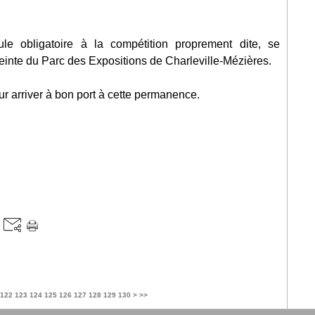
ule obligatoire à la compétition proprement dite, se
nceinte du Parc des Expositions de Charleville-Mézières.
r arriver à bon port à cette permanence.
122
123
124
125
126
127
128
129
130
>
>>