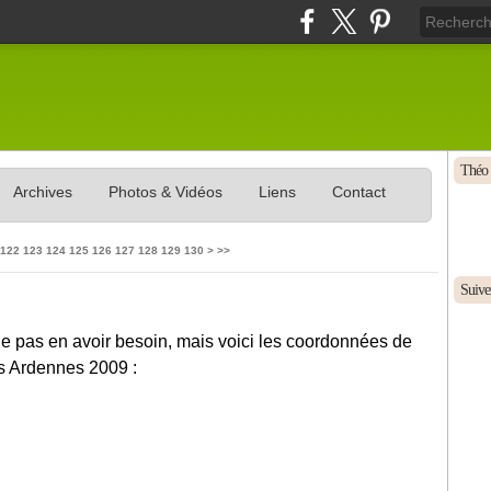
Théo 
Archives
Photos & Vidéos
Liens
Contact
122
123
124
125
126
127
128
129
130
>
>>
Suivez
e pas en avoir besoin, mais voici les coordonnées de
es Ardennes 2009 :