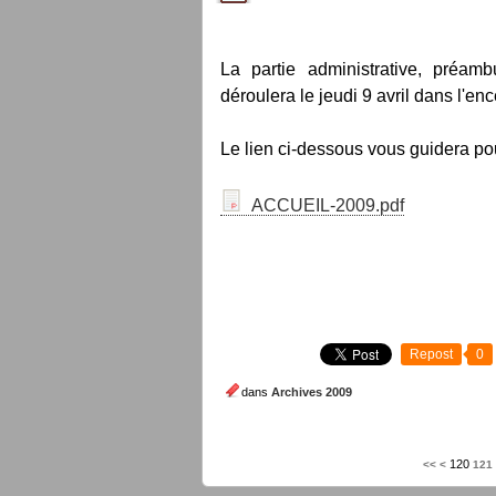
La partie administrative, préamb
déroulera le jeudi 9 avril dans l'e
Le lien ci-dessous vous guidera pou
ACCUEIL-2009.pdf
Repost
0
dans
Archives 2009
100
110
120
<<
<
121