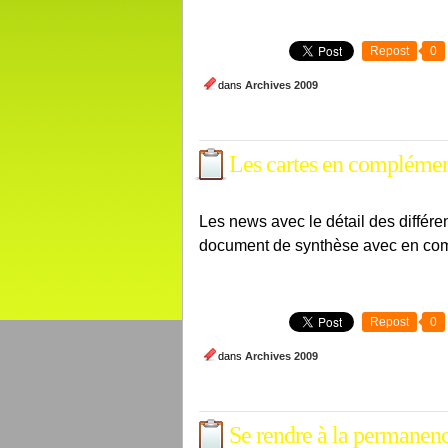
Repost
0
dans
Archives 2009
Les cartes en compléme
Les news avec le détail des différ
document de synthèse avec en com
Repost
0
dans
Archives 2009
Se rendre à la permanen