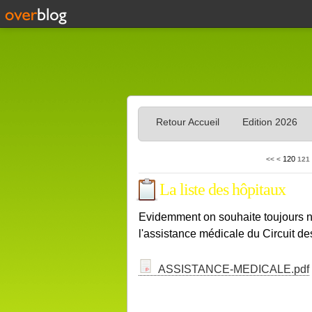
Retour Accueil
Edition 2026
100
110
120
<<
<
121
La liste des hôpitaux
Evidemment on souhaite toujours n
l'assistance médicale du Circuit d
ASSISTANCE-MEDICALE.pdf