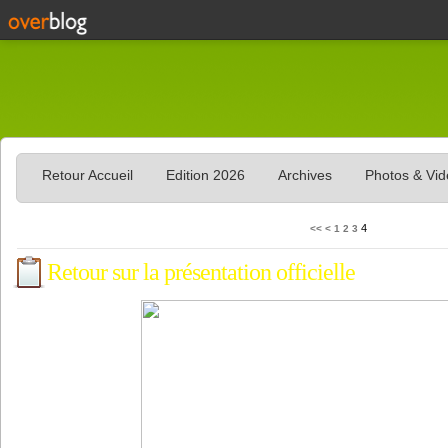
Retour Accueil
Edition 2026
Archives
Photos & Vi
4
<<
<
1
2
3
Retour sur la présentation officielle