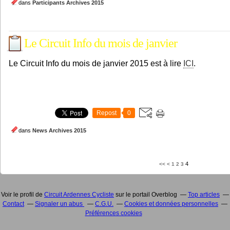
dans
Participants
Archives 2015
Le Circuit Info du mois de janvier
Le Circuit Info du mois de janvier 2015 est à lire
ICI
.
Repost
0
dans
News
Archives 2015
4
<<
<
1
2
3
Voir le profil de
Circuit Ardennes Cycliste
sur le portail Overblog
Top articles
Contact
Signaler un abus
C.G.U.
Cookies et données personnelles
Préférences cookies