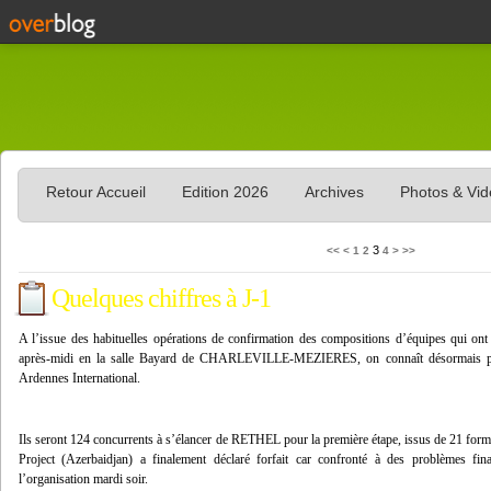
Retour Accueil
Edition 2026
Archives
Photos & Vi
3
<<
<
1
2
4
>
>>
Quelques chiffres à J-1
A l’issue des habituelles opérations de confirmation des compositions d’équipes qui ont
après-midi en la salle Bayard de CHARLEVILLE-MEZIERES, on connaît désormais pr
Ardennes International.
Ils seront 124 concurrents à s’élancer de RETHEL pour la première étape, issus de 21 fo
Project (Azerbaidjan) a finalement déclaré forfait car confronté à des problèmes f
l’organisation mardi soir.