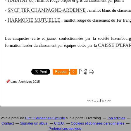
HABITAT 08
-
: maillot rouge brique et gris du classement par points
SNCF TER CHAMPAGNE-ARDENNE
-
: maillot blanc du classeme
HARMONIE MUTUELLE
-
: maillot rouge du classement du 1er franç
Les casquettes verte et jaune, confectionnées par la société luxembour
CAISSE D'EPA
formation leader du classement par équipes dotée par la
Repost
0
dans
Archives 2015
3
<<
<
1
2
4
>
>>
Voir le profil de
Circuit Ardennes Cycliste
sur le portail Overblog
Top articles
Contact
Signaler un abus
C.G.U.
Cookies et données personnelles
Préférences cookies