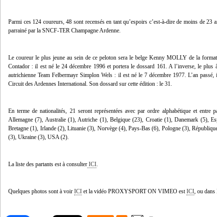
Parmi ces 124 coureurs, 48 sont recensés en tant qu’espoirs c’est-à-dire de moins de 23 an
parrainé par la SNCF-TER Champagne Ardenne.
Le coureur le plus jeune au sein de ce peloton sera le belge Kenny MOLLY de la format
Contador : il est né le 24 décembre 1996 et portera le dossard 161. A l’inverse, le plu
autrichienne Team Felbermayr Simplon Wels : il est né le 7 décembre 1977. L’an passé, i
Circuit des Ardennes International. Son dossard sur cette édition : le 31.
En terme de nationalités, 21 seront représentées avec par ordre alphabétique et entre 
Allemagne (7), Australie (1), Autriche (1), Belgique (23), Croatie (1), Danemark (5), E
Bretagne (1), Irlande (2), Lituanie (3), Norvège (4), Pays-Bas (6), Pologne (3), Républiqu
(3), Ukraine (3), USA (2).
La liste des partants est à consulter
ICI
.
Quelques photos sont à voir
ICI
et la vidéo PROXYSPORT ON VIMEO est
ICI
, ou dans