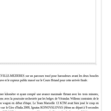
VILLE-MEZIERES sur un parcours tracé pour baroudeurs avant les deux boucles
uve et le copieux public massé sur le Cours Briand pour cette arrivée finale.
mier kilomètre et ayant compté une avance maximale flirtant avec les trois minutes,
ions avec la poursuite orchestrée par les belges de Vérandas Willems contraints de le
 bon wagon en début d'étape. Le Team Marseille 13 KTM avait bien joué le coup en
étape sur le Giro d'Italia 2009, Ignatas KONOVALOVAS (4ème au départ à 9 secondes