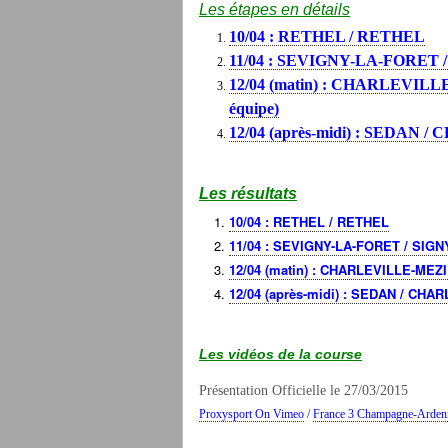
Les étapes en détails
10/04 : RETHEL / RETHEL
11/04 : SEVIGNY-LA-FORET 
12/04 (matin) : CHARLEVIL
équipe)
12/04 (après-midi) : SEDA
Les résultats
10/04 : RETHEL / RETHEL
11/04 : SEVIGNY-LA-FORET / SIGN
12/04 (matin) : CHARLEVILLE-MEZ
12/04 (après-midi) : SEDAN / CH
Les vidéos de la course
Présentation Officielle le 27/03/2015
Proxysport On Vimeo
/
France 3 Champagne-Arden