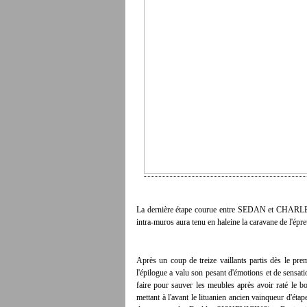
La dernière étape courue entre SEDAN et CHARLE
intra-muros aura tenu en haleine la caravane de l'épre
Après un coup de treize vaillants partis dès le pre
l'épilogue a valu son pesant d'émotions et de sensat
faire pour sauver les meubles après avoir raté le
mettant à l'avant le lituanien ancien vainqueur d'