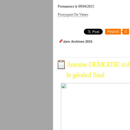
Permanence le 09/04/2015
Proxysport On Vimeo
Repost
0
dans
Archives 2015
Antoine DEMOITIE s'off
le général final