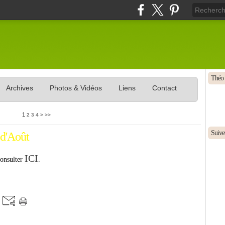
Théo 
Archives
Photos & Vidéos
Liens
Contact
1
2
3
4
>
>>
Suivez
 d'Août
ICI
consulter
.