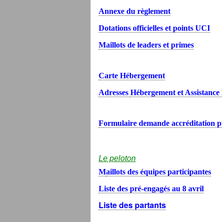
Annexe du règlement
Dotations officielles et points UCI
Maillots de leaders et primes
Carte Hébergement
Adresses
Hébergement et Assistance
F
ormulaire demande accréditation p
Le peloton
M
aillots des équipes participantes
Liste des pré-engagés au 8 avril
Liste des partants