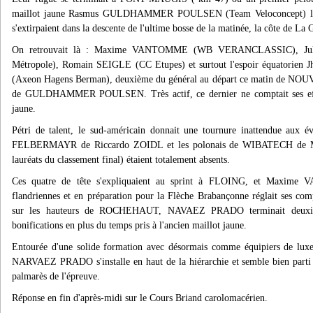
maillot jaune Rasmus GULDHAMMER POULSEN (Team Veloconcept) les r
s'extirpaient dans la descente de l'ultime bosse de la matinée, la côte de L
On retrouvait là : Maxime VANTOMME (WB VERANCLASSIC), Jul
Métropole), Romain SEIGLE (CC Etupes) et surtout l'espoir équator
(Axeon Hagens Berman), deuxième du général au départ ce matin de N
de GULDHAMMER POULSEN. Très actif, ce dernier ne comptait ses effor
jaune.
Pétri de talent, le sud-américain donnait une tournure inattendue aux é
FELBERMAYR de Riccardo ZOIDL et les polonais de WIBATECH de 
lauréats du classement final) étaient totalement absents.
Ces quatre de tête s'expliquaient au sprint à FLOING, et Maxime 
flandriennes et en préparation pour la Flèche Brabançonne réglait ses c
sur les hauteurs de ROCHEHAUT, NAVAEZ PRADO terminait deuxièm
bonifications en plus du temps pris à l'ancien maillot jaune.
Entourée d'une solide formation avec désormais comme équipiers de l
NARVAEZ PRADO s'installe en haut de la hiérarchie et semble bien part
palmarès de l'épreuve.
Réponse en fin d'après-midi sur le Cours Briand carolomacérien.