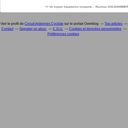
<< Un espoir équatorien remporte...
Rasmus GULDHAMMER fa
Voir le profil de
Circuit Ardennes Cycliste
sur le portail Overblog
Top articles
Contact
Signaler un abus
C.G.U.
Cookies et données personnelles
Préférences cookies