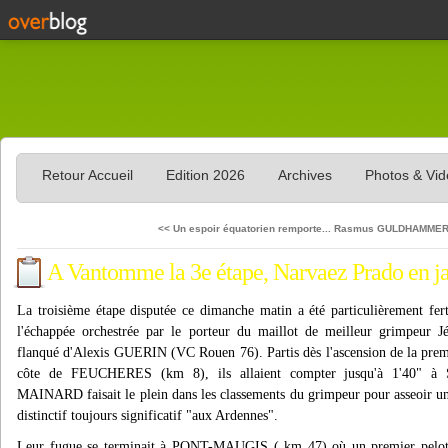
Retour Accueil
Edition 2026
Archives
Photos & Vi
<< Un espoir équatorien remporte...
Rasmus GULDHAMMER fa
A Vantomme la 3e étape, Narvaez Prado en 
La troisième étape disputée ce dimanche matin a été particulièrement fer
l'échappée orchestrée par le porteur du maillot de meilleur grimpe
flanqué d'Alexis GUERIN (VC Rouen 76). Partis dès l'ascension de la premièr
côte de FEUCHERES (km 8), ils allaient compter jusqu'à 1'40" 
MAINARD faisait le plein dans les classements du grimpeur pour asseoir un
distinctif toujours significatif "aux Ardennes".
Leur fugue se terminait à PONT-MAUGIS ( km 47) où un premier peloton