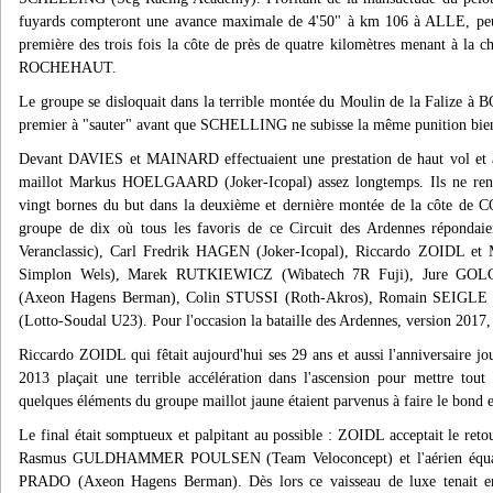
fuyards compteront une avance maximale de 4'50" à km 106 à ALLE, peu
première des trois fois la côte de près de quatre kilomètres menant à la ch
ROCHEHAUT.
Le groupe se disloquait dans la terrible montée du Moulin de la Faliz
premier à "sauter" avant que SCHELLING ne subisse la même punition bie
Devant DAVIES et MAINARD effectuaient une prestation de haut vol et all
maillot Markus HOELGAARD (Joker-Icopal) assez longtemps. Ils ne rend
vingt bornes du but dans la deuxième et dernière montée de la côte de C
groupe de dix où tous les favoris de ce Circuit des Ardennes réponda
Veranclassic), Carl Fredrik HAGEN (Joker-Icopal), Riccardo ZOIDL e
Simplon Wels), Marek RUTKIEWICZ (Wibatech 7R Fuji), Jure GOL
(Axeon Hagens Berman), Colin STUSSI (Roth-Akros), Romain SEIG
(Lotto-Soudal U23). Pour l'occasion la bataille des Ardennes, version 2017, 
Riccardo ZOIDL qui fêtait aujourd'hui ses 29 ans et aussi l'anniversaire jo
2013 plaçait une terrible accélération dans l'ascension pour mettre tou
quelques éléments du groupe maillot jaune étaient parvenus à faire le bond 
Le final était somptueux et palpitant au possible : ZOIDL acceptait le re
Rasmus GULDHAMMER POULSEN (Team Veloconcept) et l'aérien équa
PRADO (Axeon Hagens Berman). Dès lors ce vaisseau de luxe tenait en 