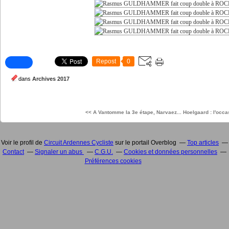
Repost
0
dans
Archives 2017
<< A Vantomme la 3e étape, Narvaez...
Hoelgaard : l'occas
Voir le profil de
Circuit Ardennes Cycliste
sur le portail Overblog
Top articles
Contact
Signaler un abus
C.G.U.
Cookies et données personnelles
Préférences cookies