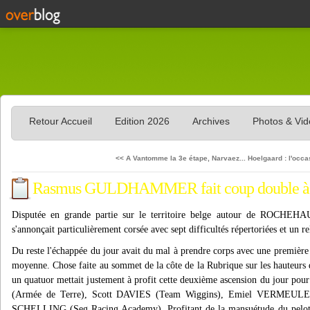
Retour Accueil
Edition 2026
Archives
Photos & Vi
<< A Vantomme la 3e étape, Narvaez...
Hoelgaard : l'occas
Rasmus GULDHAMMER fait coup doubl
Disputée en grande partie sur le territoire belge autour de ROCHEHA
s'annonçait particulièrement corsée avec sept difficultés répertoriées et un rel
Du reste l'échappée du jour avait du mal à prendre corps avec une premiè
moyenne. Chose faite au sommet de la côte de la Rubrique sur les hau
un quatuor mettait justement à profit cette deuxième ascension du jour po
(Armée de Terre), Scott DAVIES (Team Wiggins), Emiel VERMEULEN 
SCHELLING (Seg Racing Academy). Profitant de la mansuétude du peloton