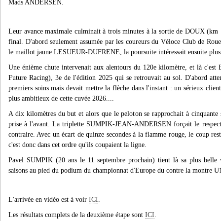
Mads ANDERSEN.
Leur avance maximale culminait à trois minutes à la sortie de DOUX (km 109
final. D'abord seulement assumée par les coureurs du Véloce Club de Rou
le maillot jaune LESUEUR-DUFRENE, la poursuite intéressait ensuite plusi
Une énième chute intervenait aux alentours du 120e kilomètre, et là c'e
Future Racing), 3e de l'édition 2025 qui se retrouvait au sol. D'abord atte
premiers soins mais devait mettre la flèche dans l'instant : un sérieux clien
plus ambitieux de cette cuvée 2026....
A dix kilomètres du but et alors que le peloton se rapprochait à cinquan
prise à l'avant. La triplette SUMPIK-JEAN-ANDERSEN forçait le respect 
contraire. Avec un écart de quinze secondes à la flamme rouge, le coup resta
c'est donc dans cet ordre qu'ils coupaient la ligne.
Pavel SUMPIK (20 ans le 11 septembre prochain) tient là sa plus belle vi
saisons au pied du podium du championnat d'Europe du contre la montre
L'arrivée en vidéo est à voir
ICI
.
Les résultats complets de la deuxième étape sont
ICI
.