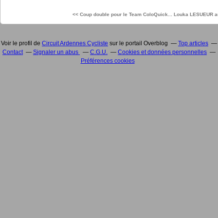
<< Coup double pour le Team ColoQuick...
Louka LESUEUR au
Voir le profil de
Circuit Ardennes Cycliste
sur le portail Overblog
Top articles
Contact
Signaler un abus
C.G.U.
Cookies et données personnelles
Préférences cookies