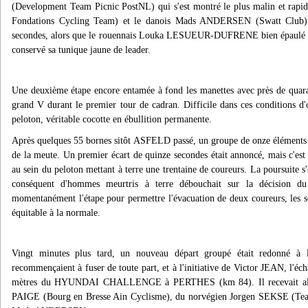
(Development Team Picnic PostNL) qui s'est montré le plus malin et rapid
Fondations Cycling Team) et le danois Mads ANDERSEN (Swatt Club).
secondes, alors que le rouennais Louka LESUEUR-DUFRENE bien épaulé par 
conservé sa tunique jaune de leader.
Une deuxième étape encore entamée à fond les manettes avec près de quaran
grand V durant le premier tour de cadran. Difficile dans ces conditions d'
peloton, véritable cocotte en ébullition permanente.
Après quelques 55 bornes sitôt ASFELD passé, un groupe de onze éléments p
de la meute. Un premier écart de quinze secondes était annoncé, mais c'est
au sein du peloton mettant à terre une trentaine de coureurs. La poursuite s
conséquent d'hommes meurtris à terre débouchait sur la décision du 
momentanément l'étape pour permettre l'évacuation de deux coureurs, les so
équitable à la normale.
Vingt minutes plus tard, un nouveau départ groupé était redonné à l
recommençaient à fuser de toute part, et à l'initiative de Victor JEAN, l'éc
mètres du HYUNDAI CHALLENGE à PERTHES (km 84). Il recevait alors 
PAIGE (Bourg en Bresse Ain Cyclisme), du norvégien Jorgen SEKSE (Te